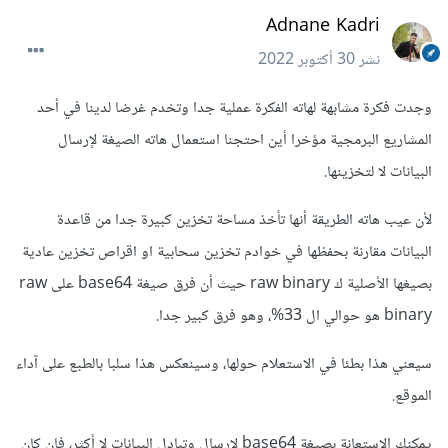
Adnane Kadri
نشر
30 أكتوبر 2022
وجدت فكرة مشابهة لهاته الفكرة عملية جدا وتخدم غرضا لدينا في أحد
المشاريع البرمجية مؤخرا أين احتجنا استعمال هاته الصيغة لإرسال
البيانات لا لتخزينها.
لأن عيب هاته الطريقة أنها تأخذ مساحة تخزين كبيرة جدا من قاعدة
البيانات مقارنة بحفظها في خوادم تخزين سحابية او اقراص تخزين عادية
بصيغها الأصلية ك raw binary حيث أن فرق صيغة base64 على raw
binary هو حوالي ال 33%، وهو فرق كبير جدا.
سيعني هذا بطئا في الاستعلام حولها، وسينعكس هذا سلبا بالطبع على آداء
الموقع.
يمكنك الاستعانة بصيغة base64 لارسال وتبادل البيانات لا أكثر، فإن كان