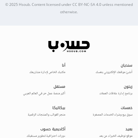
© 2025
Hsoub
.
Content licensed under
CC BY-NC-SA 4.0
unless mentioned
otherwise.