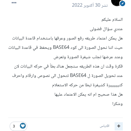
نشر
30 أكتوبر 2022
السلام عليكم
عندي سؤال فضولى
هل يمكن اعتماد طريقه رفع الصور وعرفها باستخدام قاعدة البيانات
حيث اننا نحول الصورة الى كود BASE64 ويحفظ في قاعدة البيانات
وعند عرضها تجلب شيفرة الصورة وتعرض
فكرة وقت ان هذه الطريقه ستجعل هناك بطأ في حركه البيانات لان
عند تحويل الصورة ل BASE64 تتحول الى نصوص وارقام واحرف
كثيييييرة كشيفرة تبطا من حركه الاستعلام
هل هذا صحيح ام انه يمكن الاعتماد عليها
وشكرا
اقتباس
3