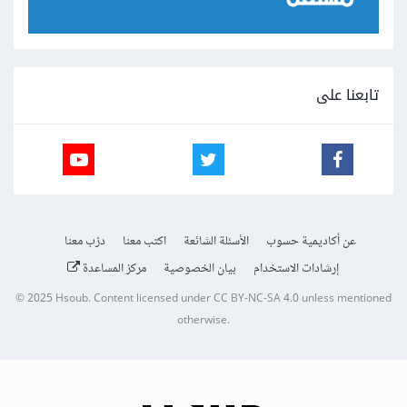
تابعنا على
عن أكاديمية حسوب
الأسئلة الشائعة
اكتب معنا
درّب معنا
إرشادات الاستخدام
بيان الخصوصية
مركز المساعدة
© 2025
Hsoub
.
Content licensed under
CC BY-NC-SA 4.0
unless mentioned
otherwise.