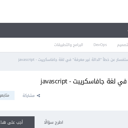
تصميم
DevOps
البرامج والتطبيقات
تفسار عن خطأ "الدالة غير معرفة" في لغة جافاسكريبت - javascript
ة جافاسكريبت - javascript
متابعو
مشاركة
اطرح سؤالًا
أجب على هذا 