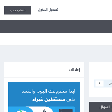
تسجيل الدخول
حساب جديد
إعلانات
ن
2
السؤال