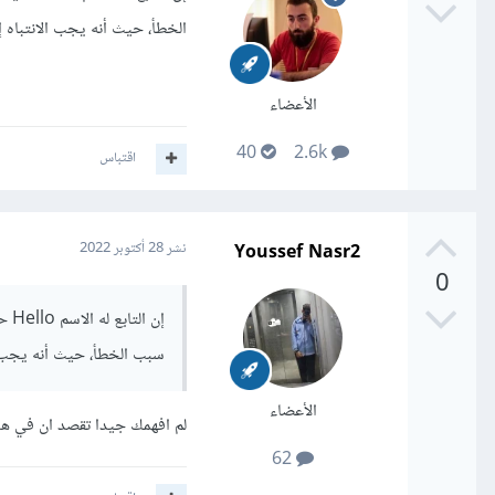
الخطأ، حيث أنه يجب الانتباه إ
الأعضاء
40
2.6k
اقتباس
Youssef Nasr2
نشر
28 أكتوبر 2022
0
سبب الخطأ، حيث أنه يجب ال
الأعضاء
لم افهمك جيدا تقصد ان في هذا السطر ;tTimeout( Hello, 3000
62