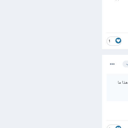
1
ب
 أول حرف كبير، بينما أنت تمرر الاسم hello إلى التابع setTimeout و هذا ما