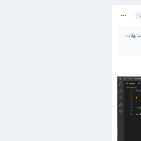
ب
ابهة لما