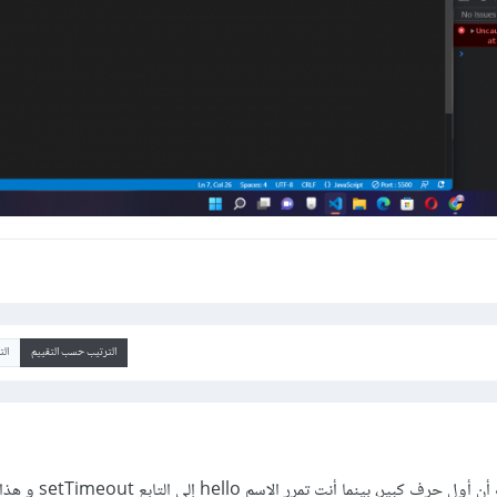
الترتيب حسب التقييم
ال
إن التابع له الاسم Hello حيث أن أول حرف كبير،