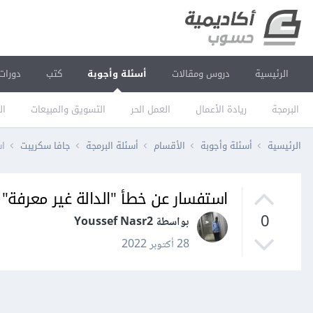
الرئيسية
دروس ومقالات
أسئلة وأجوبة
كتب
دورات
البرمجة
ريادة الأعمال
العمل الحر
التسويق والمبيعات
ال
الرئيسية
أسئلة وأجوبة
الأقسام
أسئلة البرمجة
جافا سكريبت
اس
استفسار عن خطأ "الدالة غير معرفة" في لغ
0
بواسطة Youssef Nasr2
28 أكتوبر 2022