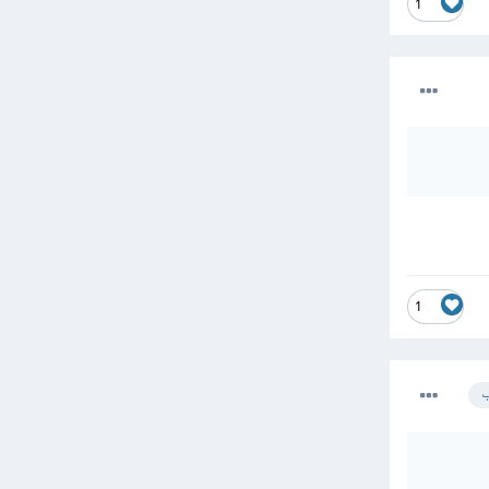
1
1
ب