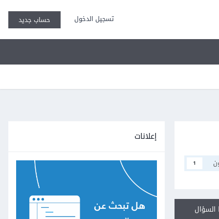
تسجيل الدخول
حساب جديد
إعلانات
ن
1
السؤال