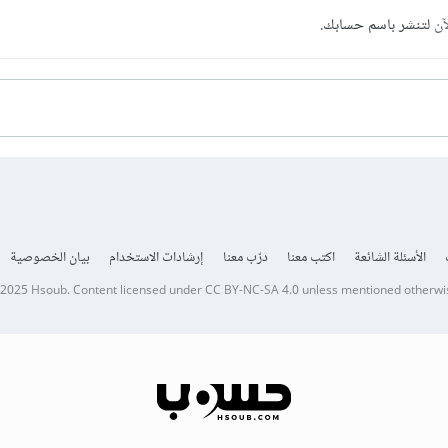
آن
لتنشر باسم حسابك.
الأسئلة الشائعة
اكتب معنا
درّب معنا
إرشادات الاستخدام
بيان الخصوصية
 2025
Hsoub
.
Content licensed under
CC BY-NC-SA 4.0
unless mentioned otherwi