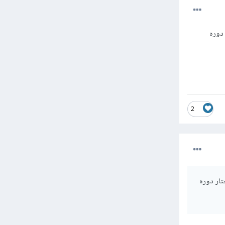
 دوره
2
تار دوره