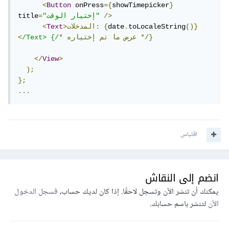
<
Button
 onPress
={
showTimepicker
}
/>
"إختيار الوقت"
=
title
()}
toLocaleString
.
date
{
>المدخلات:
Text
<
*/}
عرض
ما
تم
إختياره
*
/Text> {/
<
</
View
>
);
};
...
اقتباس
انضم إلى النقاش
يمكنك أن تنشر الآن وتسجل لاحقًا. إذا كان لديك حساب،
فسجل الدخول
الآن
لتنشر باسم حسابك.