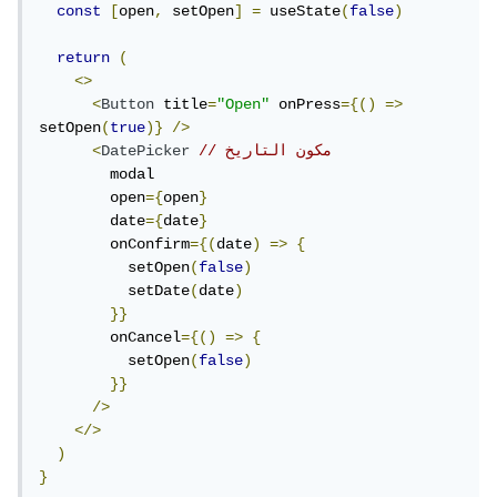
const
[
open
,
 setOpen
]
=
 useState
(
false
)
return
(
<>
<
Button
 title
=
"Open"
 onPress
={()
=>
setOpen
(
true
)}
/>
// مكون التاريخ 
DatePicker
<
        modal

        open
={
open
}
        date
={
date
}
        onConfirm
={(
date
)
=>
{
          setOpen
(
false
)
          setDate
(
date
)
}}
        onCancel
={()
=>
{
          setOpen
(
false
)
}}
/>
</>
)
}