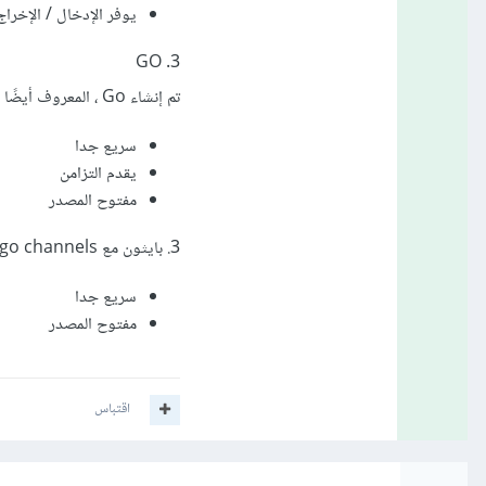
يوفر الإدخال / الإخراج
3. GO
تم إنشاء Go ، المعروف أيضًا باسم Golang بواسطة Google. بعض مزاياها هي:
سريع جدا
يقدم التزامن
مفتوح المصدر
3. بايثون مع django channels
سريع جدا
مفتوح المصدر
اقتباس