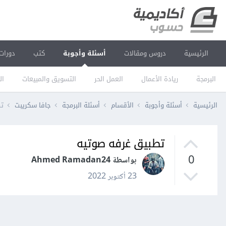
الرئيسية
دروس ومقالات
أسئلة وأجوبة
كتب
دورات
البرمجة
ريادة الأعمال
العمل الحر
التسويق والمبيعات
ال
الرئيسية
أسئلة وأجوبة
الأقسام
أسئلة البرمجة
جافا سكريبت
تط
تطبيق غرفه صوتيه
0
بواسطة Ahmed Ramadan24
23 أكتوبر 2022