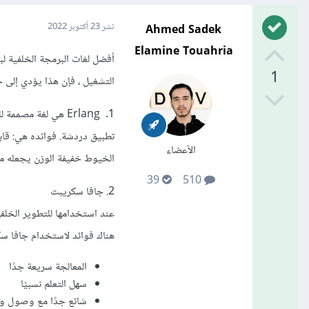
Ahmed Sadek
نشر
23 أكتوبر 2022
Elamine Touahria
أفضل لغات البرمجة الخلفية لبن
1
التشغيل ، فإن هذا يؤدي إلى 
1. Erlang هي لغة م
تطبيق دردشة. فوائده هي: قابل
الأعضاء
الخيوط خفيفة الوزن يجعله موثو
39
510
2. جافا سكريبت
هناك فوائد لاستخدام جافا سكر
المعالجة سريعة جدًا
سهل التعلم نسبيًا
شائع جدًا مع وصول وا