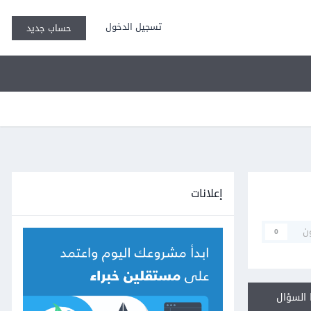
تسجيل الدخول
حساب جديد
إعلانات
ن
0
السؤال