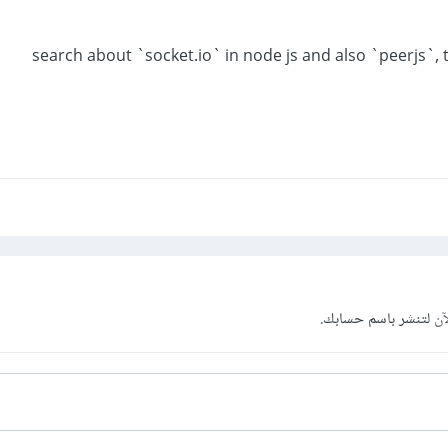
search about `socket.io` in node js and also `peerjs`, t
آن
لتنشر باسم حسابك.