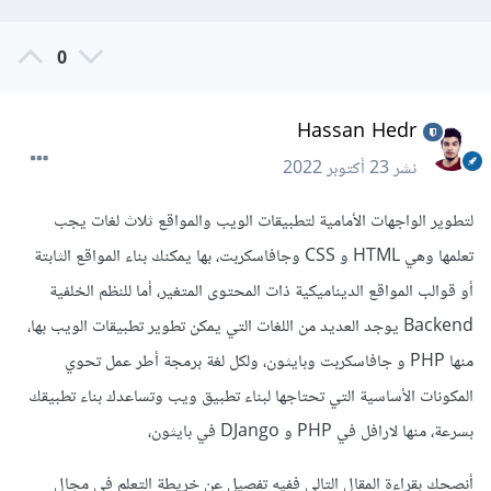
0
Hassan Hedr
نشر
23 أكتوبر 2022
لتطوير الواجهات الأمامية لتطبيقات الويب والمواقع ثلاث لغات يجب
تعلمها وهي HTML و CSS وجافاسكربت، بها يمكنك بناء المواقع الثابتة
أو قوالب المواقع الديناميكية ذات المحتوى المتغير، أما للنظم الخلفية
Backend يوجد العديد من اللغات التي يمكن تطوير تطبيقات الويب بها،
منها PHP و جافاسكربت وبايثون، ولكل لغة برمجة أطر عمل تحوي
المكونات الأساسية التي تحتاجها لبناء تطبيق ويب وتساعدك بناء تطبيقك
بسرعة، منها لارافل في PHP و DJango في بايثون،
أنصحك بقراءة المقال التالي ففيه تفصيل عن خريطة التعلم في مجال