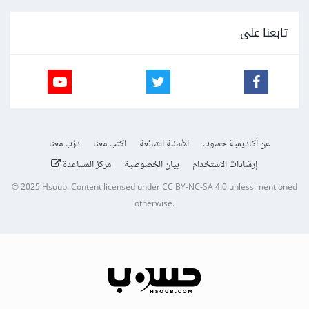
تابعنا على
عن أكاديمية حسوب
الأسئلة الشائعة
اكتب معنا
درّب معنا
إرشادات الاستخدام
بيان الخصوصية
مركز المساعدة
© 2025
Hsoub
.
Content licensed under
CC BY-NC-SA 4.0
unless mentioned
otherwise.