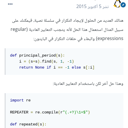
نشر
5 أكتوبر 2015
هنالك العديد من الحلول لإيجاد التكرار في سلسلة نصية، فيمكنك على
سبيل المثال استعمال هذا الحل لأنه يتجنب التعابير العادية (regular
expressions) والبطء في حلقات التكرار في البايثون:
def
 principal_period
(
s
):
    i 
=
(
s
+
s
).
find
(
s
,
1
,
-
1
)
return
None
if
 i 
==
-
1
else
 s
[:
i
]
وهذا حل آخر لكن باستخدام التعابير العادية:
import
 re

REPEATER 
=
 re
.
compile
(
r
"(.+?)\1+$"
)
def
 repeated
(
s
):