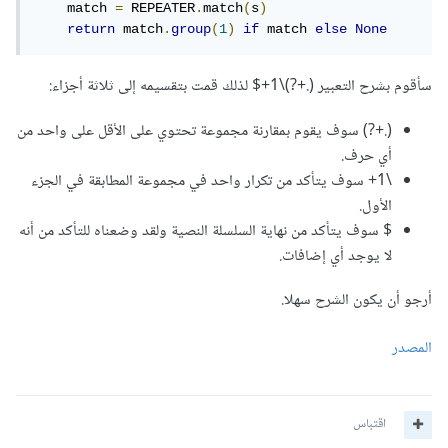
    match 
=
 REPEATER
.
match
(
s
)
return
 match
.
group
(
1
)
if
 match 
else
None
سأقوم بشرح التعبير (.+?)\1+$ لذلك قمت بتقسيمه إلى ثلاثة أجزاء:
(.+?) سوف يقوم بمقارنة مجموعة تحتوي على الأقل على واحد من
أي حرف.
\1+ سوف يتأكد من تكرار واحد في مجموعة المطابقة في الجزء
الأول.
$ سوف يتأكد من نهاية السلسلة النصية ولقد وضعناه للتأكد من أنه
لا يوجد أي إضافات.
أرجو أن يكون الشرح سهلا.
المصدر
اقتباس