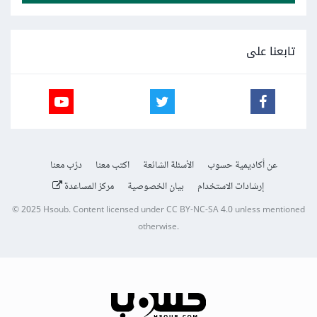
تابعنا على
عن أكاديمية حسوب
الأسئلة الشائعة
اكتب معنا
درّب معنا
إرشادات الاستخدام
بيان الخصوصية
مركز المساعدة
© 2025
Hsoub
.
Content licensed under
CC BY-NC-SA 4.0
unless mentioned
otherwise.