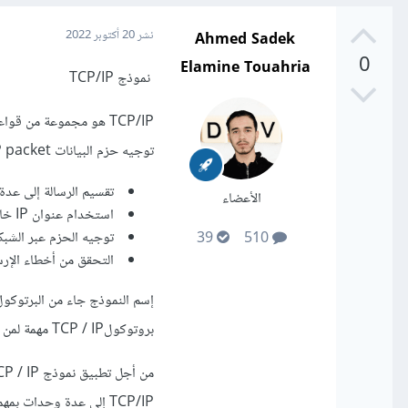
Ahmed Sadek
نشر
20 أكتوبر 2022
0
Elamine Touahria
نموذج TCP/IP
توجيه حزم البيانات IP packet . وقد ثم تصميم هذا البرتوكول لتلبية الحاجات التالية:
تقسيم الرسالة إلى عدة 
الأعضاء
استخدام عنوان IP خاص بكل جهاز داخل الشبكة.
توجيه الحزم عبر الشبكة (uting
39
510
التحقق من أخطاء الإرس
بروتوكولTCP / IP مهمة لمن يرغب في إحتراف إدارة الشبكة.
TCP/IP إلى عدة وحدات 