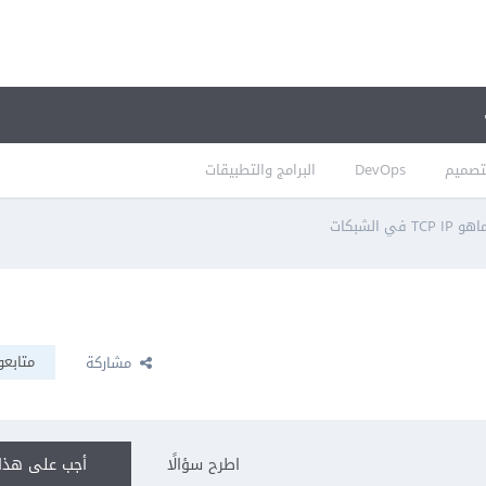
تصميم
DevOps
البرامج والتطبيقات
هو TCP IP في الشبكات
متابعو
مشاركة
اطرح سؤالًا
أجب على هذا 