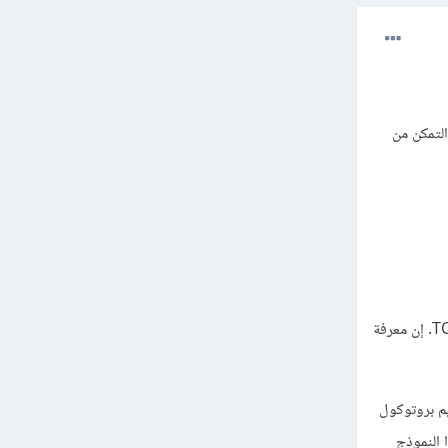
ى الشبكة من أجل التمكن من
إسم النموذج جاء من البرتوكول TCP و البرتوكول IP لأنهما أول برتوكولات يضافان إلى حزمة برتوكولات TCP/IP. إن معرفة
ل (windows, linux, mac os…. )، تم تقسيم بروتوكول
 النموذج