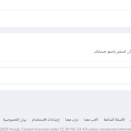
آن
لتنشر باسم حسابك.
الأسئلة الشائعة
اكتب معنا
درّب معنا
إرشادات الاستخدام
بيان الخصوصية
 2025
Hsoub
.
Content licensed under
CC BY-NC-SA 4.0
unless mentioned otherwi