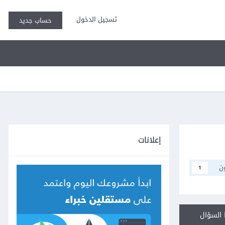
تسجيل الدخول
حساب جديد
إعلانات
ن
1
السؤال