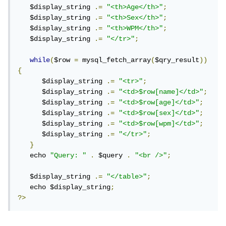
   $display_string 
.=
"<th>Age</th>"
;
   $display_string 
.=
"<th>Sex</th>"
;
   $display_string 
.=
"<th>WPM</th>"
;
   $display_string 
.=
"</tr>"
;
while
(
$row 
=
 mysql_fetch_array
(
$qry_result
))
{
      $display_string 
.=
"<tr>"
;
      $display_string 
.=
"<td>$row[name]</td>"
;
      $display_string 
.=
"<td>$row[age]</td>"
;
      $display_string 
.=
"<td>$row[sex]</td>"
;
      $display_string 
.=
"<td>$row[wpm]</td>"
;
      $display_string 
.=
"</tr>"
;
}
   echo 
"Query: "
.
 $query 
.
"<br />"
;
   $display_string 
.=
"</table>"
;
   echo $display_string
;
?>