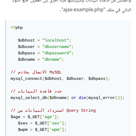
والجنس من قاعدة البيانات وسيرسلها مرة أخرى إلى العميل. ضع الكود
التالي في ملف "ajax-example.php".
<?
php

   $dbhost 
=
"localhost"
;
   $dbuser 
=
"dbusername"
;
   $dbpass 
=
"dbpassword"
;
   $dbname 
=
"dbname"
;
// الاتصال بخادم MySQL
mysql_connect
(
$dbhost
,
 $dbuser
,
 $dbpass
);
// حدد قاعدة البيانات
mysql_select_db
(
$dbname
)
or
die
(
mysql_error
());
// استرداد البيانات من Query String
$age 
=
 $_GET
[
'age'
];
   $sex 
=
 $_GET
[
'sex'
];
   $wpm 
=
 $_GET
[
'wpm'
];