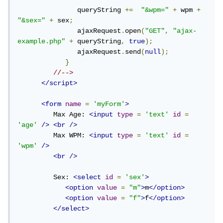
               queryString 
+=
"&wpm="
+
 wpm 
+
"&sex="
+
 sex
;
               ajaxRequest
.
open
(
"GET"
,
"ajax-
example.php"
+
 queryString
,
true
);
               ajaxRequest
.
send
(
null
);
}
//-->
</script>
<form
name
=
'myForm'
>
         Max Age: 
<input
type
=
'text'
id
=
'age'
/>
<br
/>
         Max WPM: 
<input
type
=
'text'
id
=
'wpm'
/>
<br
/>
         Sex: 
<select
id
=
'sex'
>
<option
value
=
"m"
>
m
</option>
<option
value
=
"f"
>
f
</option>
</select>