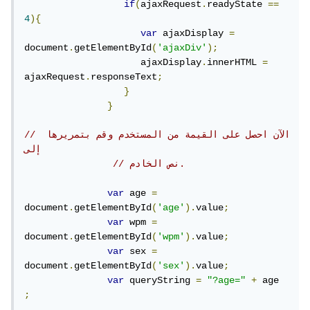
if
(
ajaxRequest
.
readyState 
==
4
){
var
 ajaxDisplay 
=
document
.
getElementById
(
'ajaxDiv'
);
                     ajaxDisplay
.
innerHTML 
=
ajaxRequest
.
responseText
;
}
}
// الآن احصل على القيمة من المستخدم وقم بتمريرها 
إلى
// نص الخادم.
var
 age 
=
document
.
getElementById
(
'age'
).
value
;
var
 wpm 
=
document
.
getElementById
(
'wpm'
).
value
;
var
 sex 
=
document
.
getElementById
(
'sex'
).
value
;
var
 queryString 
=
"?age="
+
 age 
;