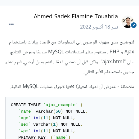
Ahmed Sadek Elamine Touahria
نشر
18 أكتوبر 2022
لتوضيح مدى سهولة الوصول إلى المعلومات من قاعدة بيانات باستخدام
Ajax و PHP ، سنقوم ببناء استعلامات MySQL سريعًا وعرض النتائج
على "ajax.html". ولكن قبل أن نمضي قدمًا ، لنقم بعمل أرضي. قم بإنشاء
جدول باستخدام الأمر التالي.
ملاحظة - نفترض أن لديك امتيازًا كافيًا لإجراء عمليات MySQL التالية.
CREATE TABLE 
`ajax_example`
(
`name`
 varchar
(
50
)
 NOT NULL
,
`age`
int
(
11
)
 NOT NULL
,
`sex`
 varchar
(
1
)
 NOT NULL
,
`wpm`
int
(
11
)
 NOT NULL
,
   PRIMARY KEY  
(
`name`
)