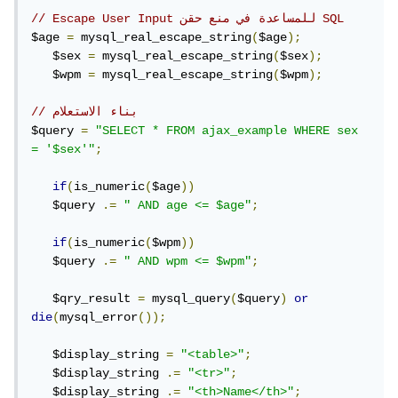
// Escape User Input للمساعدة في منع حقن SQL
$age 
=
 mysql_real_escape_string
(
$age
);
   $sex 
=
 mysql_real_escape_string
(
$sex
);
   $wpm 
=
 mysql_real_escape_string
(
$wpm
);
// بناء الاستعلام
$query 
=
"SELECT * FROM ajax_example WHERE sex 
= '$sex'"
;
if
(
is_numeric
(
$age
))
   $query 
.=
" AND age <= $age"
;
if
(
is_numeric
(
$wpm
))
   $query 
.=
" AND wpm <= $wpm"
;
   $qry_result 
=
 mysql_query
(
$query
)
or
die
(
mysql_error
());
   $display_string 
=
"<table>"
;
   $display_string 
.=
"<tr>"
;
   $display_string 
.=
"<th>Name</th>"
;