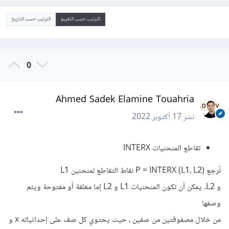
الترتيب حسب التقييم
الترتيب حسب التاريخ
0
Ahmed Sadek Elamine Touahria
نشر
17 أكتوبر 2022
تقاطع المنحنيات INTERX
تُرجع P = INTERX (L1، L2) نقاط التقاطع لمنحنين L1
و L2. يمكن أن تكون المنحنيات L1 و L2 إما مغلقة أو مفتوحة ويتم
وصفها
من خلال مصفوفتين من صفين ، حيث يحتوي كل صف على إحداثياته x و