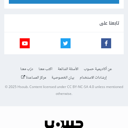
تابعنا على
عن أكاديمية حسوب
الأسئلة الشائعة
اكتب معنا
درّب معنا
إرشادات الاستخدام
بيان الخصوصية
مركز المساعدة
© 2025
Hsoub
.
Content licensed under
CC BY-NC-SA 4.0
unless mentioned
otherwise.