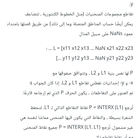
y.
تقاطع مجموعات المنحنيات (مثل الخطوط الكنتورية ، تتضاعف
يمكن أيضًا حساب المناطق المتصلة وما إلى ذلك) عن طريق فصلها بامتداد
عمود NaNs على سبيل المثال
L = [x11 x12 x13 ... NaN x21 x22 x23 ... ؛
y11 y12 y13 ... NaN y21 y22 y23 ...]
P لها نفس بنية L1 و L2 ، وتتوافق صفوفها مع
x- و y- إحداثيات نقطتي تقاطع L1 و L2. إذا كان الجواب لا
تم العثور على التقاطعات ، يكون الحرف P الذي تم إرجاعه فارغًا.
تُرجع P = INTERX (L1) نقاط التقاطع الذاتي لـ L1. لتحفظ
الشفرة بسيطة ، والنقاط التي يكون فيها المنحنى مماسًا لنفسه هي
غير مشمول. تُرجع P = INTERX (L1، L1) جميع نقاط المنحنى
مع أي نقاط تقاطع ذاتي.