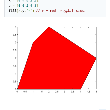
x 
=
[
0
4
5
2
1
];
y 
=
[
0
0
2
4
3
];
// r = red -> تحديد اللون 
)
'r'
,
y
,
x
(
fill