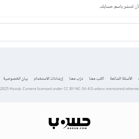
آن
لتنشر باسم حسابك.
الأسئلة الشائعة
اكتب معنا
درّب معنا
إرشادات الاستخدام
بيان الخصوصية
 2025
Hsoub
.
Content licensed under
CC BY-NC-SA 4.0
unless mentioned otherwi