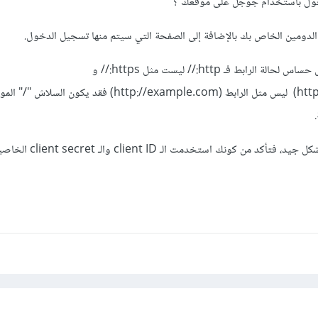
خول باستخدام جوجل على موقعك ؟
 الدومين الخاص بك بالإضافة إلى الصفحة التي سيتم منها تسجيل الدخول.
ضع في بالك بأن تطبيق جوجل حساس لحالة الرابط فـ http:// ليست مثل https:// و
الرابط (/http://example.com) ليس مثل الرابط (http://example.com) فقد يكون 
في حال كانت الروابط تعمل بشكل جيد، فتأكد م