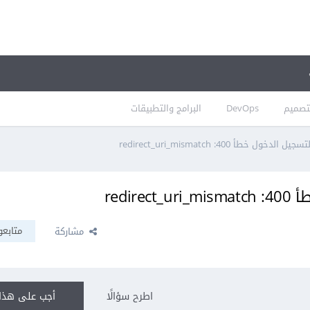
تصميم
DevOps
البرامج والتطبيقات
 خطأ 400: redirect_uri_mismatch
redi
متابعو
مشاركة
اطرح سؤالًا
أجب على هذا 