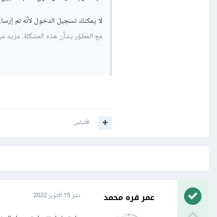
مع المطوّر بشأن هذه المشكلة. مزيد م
إذا كنت من مطوّري برامج SOOQYAMEN، يمكنك الاطّلاع على تفاصيل الخطأ.
خطأ 400: redirect_uri_mismatch
اقتباس
عمر قره محمد
نشر
15 أكتوبر 2022