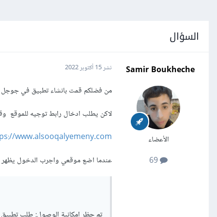
السؤال
Samir Boukheche
نشر
15 أكتوبر 2022
من فضلكم قمت بانشاء تطبيق في جوجل 
لاكن يطلب ادخال رابط توجيه للموقع و
tps://www.alsooqalyemeny.com/
الأعضاء
عندما اضع موقعي واجرب الدخول يظهر ه
69
تم حظر إمكانية الوصول: طلب تطبيق "SOOQYAMEN" غير صال