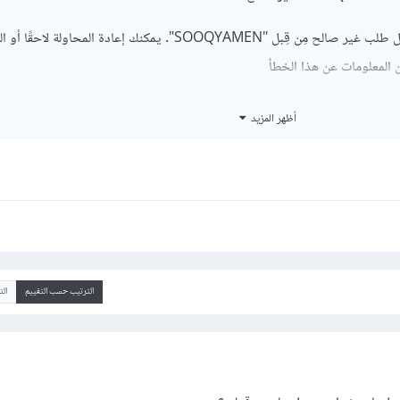
لا يمكنك تسجيل الدخول لأنّه تم إرسال طلب غير صالح مِن قِبل "SOOQYAMEN". يمكنك إعادة المحاولة
ن المعلومات عن هذا الخطأ
أظهر المزيد
الترتيب حسب التقييم
ال