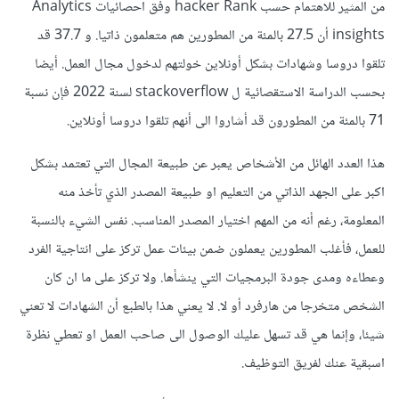
من المثير للاهتمام حسب hacker Rank وفق احصائيات Analytics
insights أن 27.5 بالمئة من المطورين هم متعلمون ذاتيا. و 37.7 قد
تلقوا دروسا وشهادات بشكل أونلاين خولتهم لدخول مجال العمل. أيضا
بحسب الدراسة الاستقصائية ل stackoverflow لسنة 2022 فإن نسبة
71 بالمئة من المطورون قد أشاروا الى أنهم تلقوا دروسا أونلاين.
هذا العدد الهائل من الأشخاص يعبر عن طبيعة المجال التي تعتمد بشكل
اكبر على الجهد الذاتي من التعليم او طبيعة المصدر الذي تأخذ منه
المعلومة، رغم أنه من المهم اختيار المصدر المناسب. نفس الشيء بالنسبة
للعمل، فأغلب المطورين يعملون ضمن بيئات عمل تركز على انتاجية الفرد
وعطاءه ومدى جودة البرمجيات التي ينشأها. ولا تركز على ما ان كان
الشخص متخرجا من هارفرد أو لا. لا يعني هذا بالطبع أن الشهادات لا تعني
شيئا، وإنما هي قد تسهل عليك الوصول الى صاحب العمل او تعطي نظرة
اسبقية عنك لفريق التوظيف.