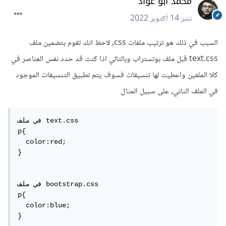
محمد أبو عواد
نشر
14 أكتوبر 2022
السبب في ذلك هو ترتيب ملفات css, لاحظ انك تقوم بتضمين ملف
text.css قبل ملف بوتستراب وبالتالي اذا كنت قد حدد نفس العناصر في
كلا الملفين واعطيت لها تنسيقات فسوف يتم تطبيق التنسيقات الموجود
في الملف الثاني, على سبيل المثال
في ملف text.css

p{

  color:red;

}

في ملف bootstrap.css

p{

  color:blue;

}