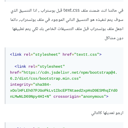
في حالتنا انت ضمنت ملف text.css قبل بوستراب , اذا التنسيق الذي
سوف يتم تنفيذه هو التنسيق الثاني الموجود في ملف بوتستراب, دائما
اجعل ملف بوتستراب قبل ملف التنسيقات الخاص بك لكي يتم تطبيقها
دون مشاكل
<link
rel
=
"stylesheet"
href
=
"textt.css"
>
<link
rel
=
"stylesheet"
href
=
"https://cdn.jsdelivr.net/npm/bootstrap@4.
6.2/dist/css/bootstrap.min.css"
integrity
=
"sha384-
xOolHFLEh07PJGoPkLv1IbcEPTNtaed2xpHsD9ESMhqIYd0
nLMwNLD69Npy4HI+N"
crossorigin
=
"anonymous"
>
ارجو تعديلها كالتالي