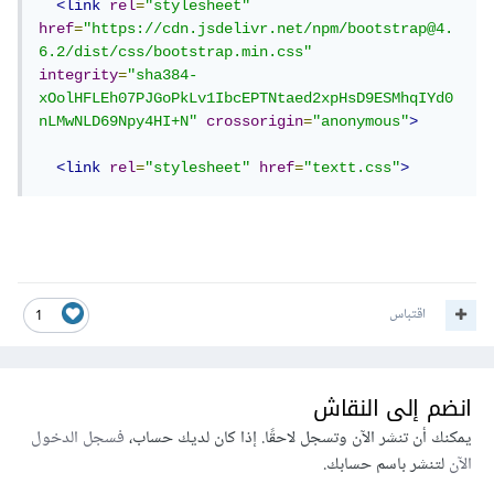
<link
rel
=
"stylesheet"
href
=
"https://cdn.jsdelivr.net/npm/bootstrap@4.
6.2/dist/css/bootstrap.min.css"
integrity
=
"sha384-
xOolHFLEh07PJGoPkLv1IbcEPTNtaed2xpHsD9ESMhqIYd0
nLMwNLD69Npy4HI+N"
crossorigin
=
"anonymous"
>
<link
rel
=
"stylesheet"
href
=
"textt.css"
>
اقتباس
1
انضم إلى النقاش
يمكنك أن تنشر الآن وتسجل لاحقًا. إذا كان لديك حساب،
فسجل الدخول
الآن
لتنشر باسم حسابك.