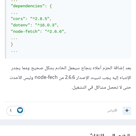
"dependencies"
:
{
...
"cors"
:
"^2.8.5"
,
"dotenv"
:
"^16.0.3"
,
"node-fetch"
:
"^2.6.6"
,
...
}
...
بعد إضافة الحزم أعلاه بنجاح سيعمل الخادم بشكل صحيح ومما يجدر
الإنتباه إليه يجب تثبيت الإصدار 2.6.6 من node-fech وليس الأحدث
حتى لا تحصل مشاكل في التشغيل.
اقتباس
1