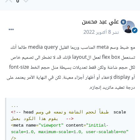
0
علي عبد محسن
نشر
8 أكتوبر 2022
مع ضبط وسم meta المناسب وربما القليل media query طالما أنك
تستعمل flex box لعمل الlayout فإنك قد لا تضطر الى تصميم خاص
لكل حجم شاشة ولكن فقط تعديلات بسيطة مثل حجم الخط font-size
أو display لإخفاء أو أظهار أجزاء معينة. لكن في النهاية الأمر يعتمد على
درجة تعقيد ماتريد إنجازه.
...
  scale 
طبقاً
لحجم
الشاشة
وتضعه
في
وسم
 head 
<!--
-->
يقوم
هذا
الكود
بعمل
<
meta name
=
"viewport"
 content
=
"initial-
scale=1.0, maximum-scale=1.0, user-scalable=no"
/>