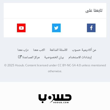
تابعنا على
عن أكاديمية حسوب
الأسئلة الشائعة
اكتب معنا
درّب معنا
إرشادات الاستخدام
بيان الخصوصية
مركز المساعدة
© 2025
Hsoub
.
Content licensed under
CC BY-NC-SA 4.0
unless mentioned
otherwise.