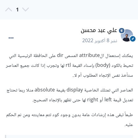
1
علي عبد محسن
نشر
8 أكتوبر 2022
يمكنك إستعمال الattribute المسمى dir على الحافظة الرئيسية التي
تحيط بالكود (body) بإسناد القيمة rtl لها وتجرب إذا كانت جميع العناصر
ستأخذ نفس الإتجاه المطلوب أم لا..
العناصر التي تمتلك الخاصية display بقيمة absolute مثلا ربما تحتاج
تعديل قيمة left أو right لها حتى تظهر بالإتجاه الصحيح.
طبعاً تبقى هذه إرشادات عامة بدون وجود كود تتم معاينته ومن ثم الحكم
عليه.