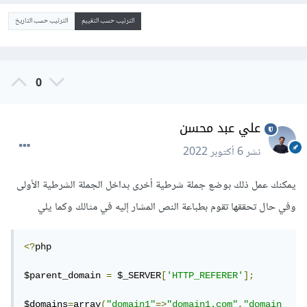
الترتيب حسب التقييم
الترتيب حسب التاريخ
0
علي عبد محسن
نشر
6 أكتوبر 2022
يمكنك عمل ذلك بوضع جملة شرطية أخرى بداخل الجملة الشرطية الأولى
وفي حال تحققها تقوم بطباعة النص المشار إليه في مثالك وكما يلي
<?
php

$parent_domain 
=
 $_SERVER
[
'HTTP_REFERER'
];
$domains
=
array
(
"domain1"
=>
"domain1.com"
,
"domain