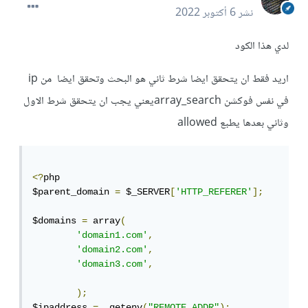
نشر
6 أكتوبر 2022
لدي هذا الكود
اريد فقط ان يتحقق ايضا شرط ثاني هو البحث وتحقق ايضا من ip
في نفس فوكشن array_searchيعني يجب ان يتحقق شرط الاول
وثاني بعدها يطبع allowed
<?
php

$parent_domain 
=
 $_SERVER
[
'HTTP_REFERER'
];
$domains 
=
 array
(
'domain1.com'
,
'domain2.com'
,
'domain3.com'
,
);
$ipaddress 
=
  getenv
(
"REMOTE_ADDR"
);