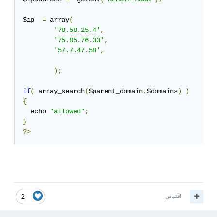
$ip  
=
 array
(
'78.58.25.4'
,
'75.85.76.33'
,
'57.7.47.58'
,
);
if
(
 array_search
(
$parent_domain
,
$domains
)
)
{
  echo 
"allowed"
;
}
?>
اقتباس
2