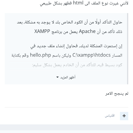
لأنني غيرت نوع الملف الى html فظهر بشكل طبيعي
حاول التأكد أولًا من أن الكود الخاص بك لا يوجد به مشكلة، بعد
ذلك تأكد من أن Apache يعمل من برنامج XAMPP
إن إستمرت المشكلة لديك، فحاول إنشاء ملف جديد في
المسار C:\xampp\htdocs وليكن باسم hello.php وقم بكتابة
كود بسيط فيه، للتأكد من أن الخادم يعمل بشكل سليم:
أظهر المزيد
<?
php

لم ينجح الامر
echo 
"Hello, World!"
;
بعد ذلك قم بزيارة المسار
http://localhost/hello.php
فإن
اقتباس
ظهرت كلمة Hello, World! فهذا يعني أن الخادم يعمل بشكل
سليم ولا يوجد مشكلة به، وأن المشكلة في الكود الخاص بك، لذلك