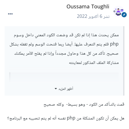
Oussama Toughli
نشر
6 أكتوبر 2022
ممكن يحدث هذا إذا لم تكن قد وضعت الكود المعني داخل وسوم
php فلم يتم التعرف عليها. أيضا ربما فتحت الوسم ولم تقفله بشكل
صحيح. تأكد من كل هذا وحاول مجدداً وإذا لم يفلح الأمر يمكنك
مشاركة الملف المذكور لمعاينته
<?
أظهر المزيد
...
//يجب ان تكون داخل هذا الوسم php كل أكواد
قمت بالتـأكد من الكود - وهو بسيط- وكله صحيح
?>
أيضا تأكد انك تشغل الكود داخل الخادم.
هل يمكن أن تكون المشكلة من php نفسه أنه لم يتم تنصيبه مع البرنامج؟