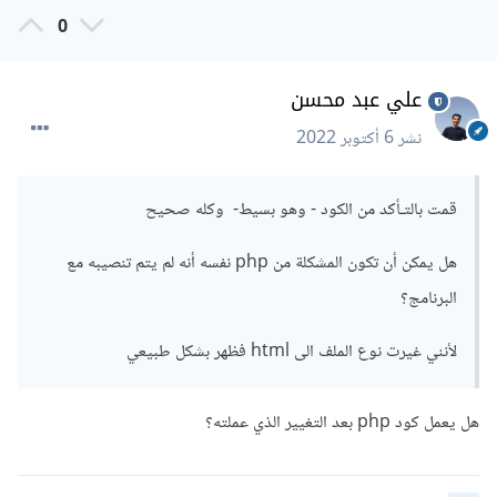
0
عليك مراجعته مرة أخرى.
علي عبد محسن
نشر
6 أكتوبر 2022
قمت بالتـأكد من الكود - وهو بسيط- وكله صحيح
هل يمكن أن تكون المشكلة من php نفسه أنه لم يتم تنصيبه مع
البرنامج؟
لأنني غيرت نوع الملف الى html فظهر بشكل طبيعي
هل يعمل كود php بعد التغيير الذي عملته؟