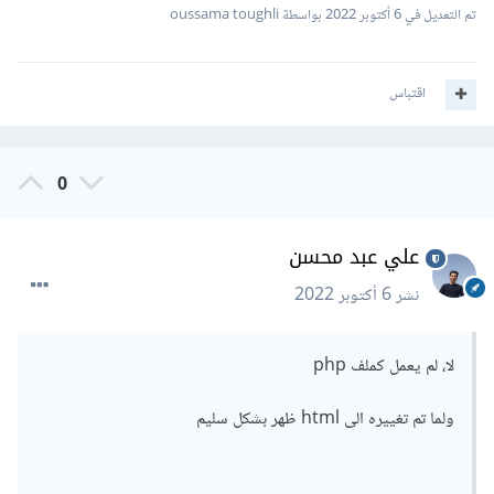
تم التعديل في
6 أكتوبر 2022
بواسطة oussama toughli
اقتباس
0
علي عبد محسن
نشر
6 أكتوبر 2022
لا، لم يعمل كملف php
ولما تم تغييره الى html ظهر بشكل سليم