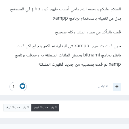
السلام عليكم ورحمة الله، ماهي أسباب ظهور كود php في المتصفح
بدل من تفعيله باستخدام برنامج xampp
قمت بالتأكد من مسار الملف وكله صحيح
حين قمت بتنصيب xampp في البداية تم الامر بنجاح لكن قمت
بالغاء برنامج bitnami وبعض الملفات المتعلقة به وحذفت برنامج
xamp ثم قمت بتنصيبه من جديد فظهرت المشكلة
اقتباس
1
الترتيب حسب التقييم
الترتيب حسب التاريخ