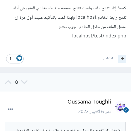
لاحظ إنك تفتح ملف ولست تفتح صفحة مرتبطة بخادم، المفروض أنك
تفتح رابط الخادم localhost ولهذا قمت بالتأكيد عليك أول مرة إن
تشغل الملف من خلال الخادم. جرب تفتح
localhost/test/index.php
اقتباس
1
0
Oussama Toughli
نشر
6 أكتوبر 2022
لاحظ إنك تفتح ملف ولست تفتح صفحة مرتبطة بخادم، المفروض