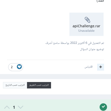
فقط)
apiChallenge.rar
Unavailable
تم التعديل في
6 أكتوبر 2022
بواسطة سامح أشرف
توضيع عنوان السؤال
اقتباس
2
الترتيب حسب التقييم
الترتيب حسب التاريخ
1