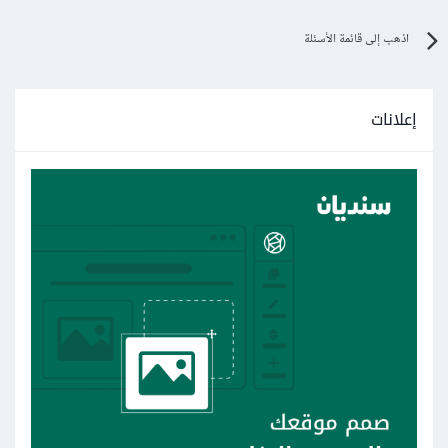
بهذا الشكل عند الضغط على أي مستخدم، سيتم طباعة اسمه في الـ
اذهب إلى قائمة الأسئلة
console
أما إن أردت تمرير كائن user بالكامل إلى
إعلانات
الدالة showusername وليس مجرد الاسم، فستحتاج إلى
تحويل user إلى نص من خلال التابع JSON.stringify، مثال:
for
(
user of users
)
{
  let content 
=
`
<
div id
=
"user"
onClick
=
"userClicked(${user.id}, this); 
showusername(${JSON.stringify(user).split('
"')
.
join
(
"&quot;"
)})
">
<
h3
>
$
{
user
.
name
}</
h3
>
<
h3
>
$
{
user
.
email
}</
h3
>
</
div
>
`