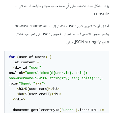
بهذا الشكل عند الضغط على أي مستخدم، سيتم طباعة اسمه في الـ
console
أما إن أردت تمرير كائن user بالكامل إلى الدالة showusername
وليس مجرد الاسم، فستحتاج إلى تحويل user إلى نص من خلال
التابع JSON.stringify، مثال:
for
(
user of users
)
{
  let content 
=
`
<
div id
=
"user"
onClick
=
"userClicked(${user.id}, this); 
showusername(${JSON.stringify(user).split('"')
.
join
(
"&quot;"
)})
">
<
h3
>
$
{
user
.
name
}</
h3
>
<
h3
>
$
{
user
.
email
}</
h3
>
</
div
>
`
  document
.
getElementById
(
"users"
).
innerHTML 
+=