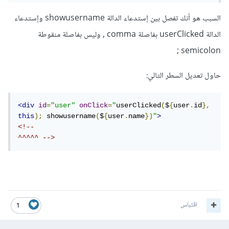
السبب هو أنك تفصل بين إستدعاء الدالة showusername وإستدعاء
<div
id
=
"user"
الدالة userClicked بفاصلة comma , وليس بفاصلة منقوطة
onClick
=
"
userClicked
(
$
{
user
.
id
},
this
),
semicolon ;
showusername
(
$
{
user
.
name
})
"
>
ولكن يظهر خطأ في الكونسول وعندما أضغط على رابط الخطأ الذي
حاول تعديل السطر التالي:
في نهاية الخطأ في الكونسول تظهر بدل نافذة الكونسول نافذة
الريسورس وعندما أضغط على اسماء المستخدمين في الصفحة
<div
id
=
"user"
onClick
=
"
userClicked
(
$
{
user
.
id
},
this
);
 showusername
(
$
{
user
.
name
})
"
>
يظهر اسم المستخدم في نافذة الريسورس وتحته خط أحمر
<!--                                                
^^^^^ -->
جرب رجاءا وحاول معرفة المشكلة
اقتباس
1