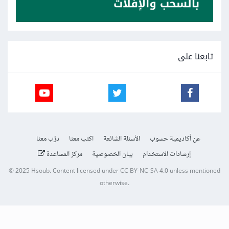
document
.
getElementById
(
"users"
).
innerHTML 
+=
}
function
 showusername
(
user
)
{
تابعنا على
  console
.
log
(
user
);
}
بهذه الطريقة سوف يتم طباعة كلئن user بالكامل عند الضغط على
أحد المستخدمين.
عن أكاديمية حسوب
الأسئلة الشائعة
اكتب معنا
درّب معنا
إرشادات الاستخدام
بيان الخصوصية
مركز المساعدة
© 2025
Hsoub
.
Content licensed under
CC BY-NC-SA 4.0
unless mentioned
otherwise.