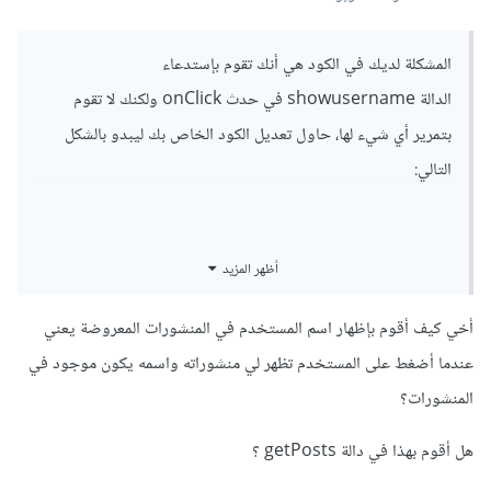
المشكلة لديك في الكود هي أنك تقوم بإستدعاء
الدالة showusername في حدث onClick ولكنك لا تقوم
بتمرير أي شيء لها، حاول تعديل الكود الخاص بك ليبدو بالشكل
التالي:
أظهر المزيد
for
(
user of users
)
{
  let content 
=
`
أخي كيف أقوم بإظهار اسم المستخدم في المنشورات المعروضة يعني
<
div id
=
"user"
عندما أضغط على المستخدم تظهر لي منشوراته واسمه يكون موجود في
onClick
=
"userClicked(${user.id}, this); 
showusername('${user.name}')"
>
المنشورات؟
<!--
^^^
^^^^^^^^^^^^^^^^^
-->
هل أقوم بهذا في دالة getPosts ؟
<
h3
>
$
{
user
.
name
}</
h3
>
<
h3
>
$
{
user
.
email
}</
h3
>