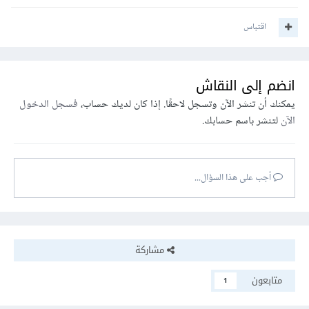
</
div
>
`
اقتباس
document
.
getElementById
(
"users"
).
innerHTML 
+=
}
انضم إلى النقاش
يمكنك أن تنشر الآن وتسجل لاحقًا. إذا كان لديك حساب،
فسجل الدخول
لاحظ وضع علامة الفاصلة المنقوطة semicolon ; بين إستدعاء
الآن
لتنشر باسم حسابك.
الدالتين showusername و userClicked وكذلك
وضع user.name داخل علامات إقتباس ' '
أجب على هذا السؤال...
الآن تحتاج إلى تعديل الدالة showusername لتقوم بطباعة
الاسم الممرر لها:
مشاركة
function
 showusername
(
name
)
{
  console
.
log
(
name
);
متابعون
1
}