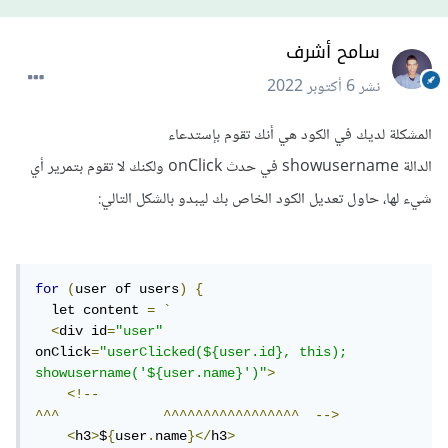
سامح أشرف
نشر
6 أكتوبر 2022
المشكلة لديك في الكود هي أنك تقوم بإستدعاء
الدالة showusername في حدث onClick ولكنك لا تقوم بتمرير أي
شيء لها، حاول تعديل الكود الخاص بك ليبدو بالشكل التالي:
for
(
user of users
)
{
  let content 
=
`
<
div id
=
"user"
onClick
=
"userClicked(${user.id}, this); 
showusername('${user.name}')"
>
<!--
^^^
^^^^^^^^^^^^^^^^^
-->
<
h3
>
$
{
user
.
name
}</
h3
>