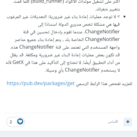
أكثر على تشغيل مولدات الأكواد (build_runner) كلما قمت
بتغيير شفرتك.
> لا توجد عمليات إعادة بناء غير ضرورية: التعديلات غير المرغوب
فيها هي مشكلة تخص مديري الدولة استنادًا إلى
ChangeNotifier. عندما تقوم بإدخال تحسين في فئة
ChangeNotifier الخاصة بك ، يتم إعادة بناء جميع عناصر
واجهة المستخدم التي تعتمد على فئة ChangeNotifier هذه.
قد تكون بعض عمليات إعادة البناء غير ضرورية ومكلفة. قد يقلل
من أداء التطبيق أيضًا. لا تحتاج إلى التأكيد على هذا في GetX لأنه
لا يستخدم ChangeNotifier بأي وسيلة.
للمزيد تفحص هذا الرابط الرسمي
https://pub.dev/packages/get
اقتباس
2