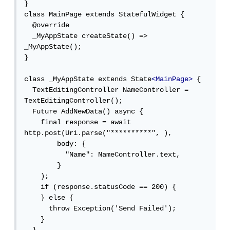
}

class MainPage extends StatefulWidget {

  @override

  _MyAppState createState() => 
_MyAppState();

}

class _MyAppState extends State
<MainPage>
 {

  TextEditingController NameController = 
TextEditingController();

  Future AddNewData() async {

    final response = await 
http.post(Uri.parse("**********", ),

        body: {

          "Name": NameController.text,

        }

    );

    if (response.statusCode == 200) {

    } else {

      throw Exception('Send Failed');

    }
