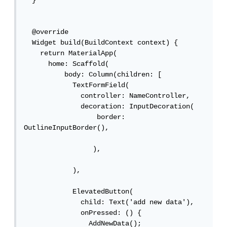
  }

  @override

  Widget build(BuildContext context) {

    return MaterialApp(

      home: Scaffold(

          body: Column(children: [

            TextFormField(

              controller: NameController,

              decoration: InputDecoration(

                  border: 
OutlineInputBorder(),

                 ),

            ),

            ElevatedButton(

              child: Text('add new data'),

              onPressed: () {

                AddNewData();
