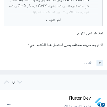
Bottomsheets ومربعات الحوار وما إلى ذلك. بعد ذلك ،
في هذه المرحلة ، يمكننا إشراك GetX فيه لأن GetX يمكنه
تجميع هذه الأدوات دون استخدام السياق.
> أداء عالٍ: تستخدم GetX أصولًا أقل كما هو متوقع. لا
أظهر المزيد
تعتمد على Streams أو ChangeNotifier. عند تساوي
كل الأشياء ، فإنه يستخدم GetValue و GetStream
اهلا بك اخي الكريم
المنخفضان للخمول لزيادة تطوير التنفيذ.
> كود أقل: قد تكون سئمت من تنفيذ نموذج الكتلة في نمط
الا توجد طريقة مختلفة بدون استعمل هذا المكتبة اخي؟
الكتلة وإهدار طاقة التطوير على أكواد غير ضرورية. الوقت
هو المال ، أليس كذلك؟ في GetX ، لن تؤلف أي نموذج
معياري. يمكنك إنجاز نفس الشيء بشكل أسرع بكثير ،
اقتباس
باستخدام كود أقل في GetX. لا تكلف نفسك عناء إنشاء
فصول للولاية والحدث ، لأن هذه النماذج المعيارية غير
موجودة في GetX.
0
> لا يوجد توليد للكود: هناك سبب مقنع للحاجة إلى استخدام
مولدات الكود بأي وسيلة. لذلك لن يضيع وقتك المهم في
التطوير أكثر على تشغيل مولدات الأكواد (build_runner)
Flutter Dev
كلما قمت بتغيير شفرتك.
نشر
5 أكتوبر 2022