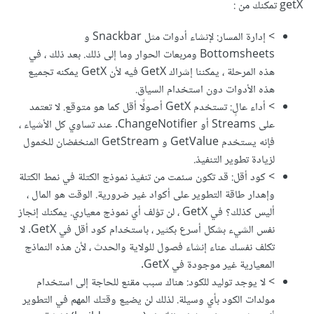
getX تمكنك من :
> إدارة المسار: لإنشاء أدوات مثل Snackbar و
Bottomsheets ومربعات الحوار وما إلى ذلك. بعد ذلك ، في
هذه المرحلة ، يمكننا إشراك GetX فيه لأن GetX يمكنه تجميع
هذه الأدوات دون استخدام السياق.
> أداء عالٍ: تستخدم GetX أصولًا أقل كما هو متوقع. لا تعتمد
على Streams أو ChangeNotifier. عند تساوي كل الأشياء ،
فإنه يستخدم GetValue و GetStream المنخفضان للخمول
لزيادة تطوير التنفيذ.
> كود أقل: قد تكون سئمت من تنفيذ نموذج الكتلة في نمط الكتلة
وإهدار طاقة التطوير على أكواد غير ضرورية. الوقت هو المال ،
أليس كذلك؟ في GetX ، لن تؤلف أي نموذج معياري. يمكنك إنجاز
نفس الشيء بشكل أسرع بكثير ، باستخدام كود أقل في GetX. لا
تكلف نفسك عناء إنشاء فصول للولاية والحدث ، لأن هذه النماذج
المعيارية غير موجودة في GetX.
> لا يوجد توليد للكود: هناك سبب مقنع للحاجة إلى استخدام
مولدات الكود بأي وسيلة. لذلك لن يضيع وقتك المهم في التطوير