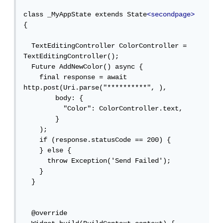
class _MyAppState extends State
<secondpage>
{

  TextEditingController ColorController = 
TextEditingController();

  Future AddNewColor() async {

    final response = await 
http.post(Uri.parse("**********", ),

        body: {

          "Color": ColorController.text,

        }

    );

    if (response.statusCode == 200) {

    } else {

      throw Exception('Send Failed');

    }

  }

  @override
