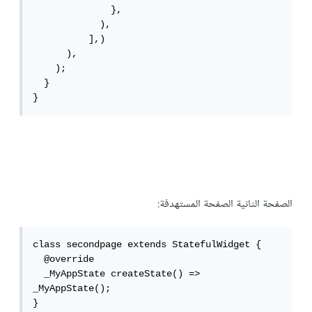
              },

            ),

          ],)

      ),

    );

  }

}
الصفحة الثانية الصفحة المستهدفة:
class secondpage extends StatefulWidget {

  @override

  _MyAppState createState() => 
_MyAppState();

}
