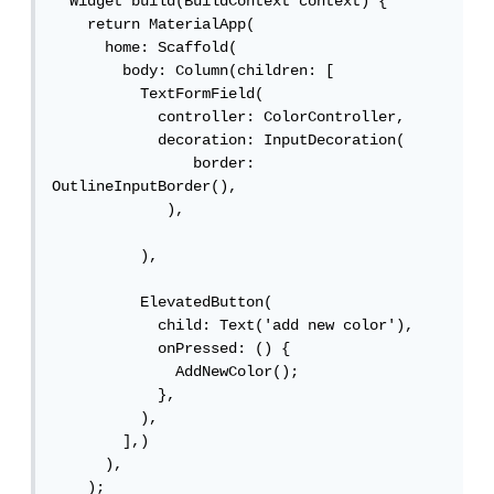
  Widget build(BuildContext context) {

    return MaterialApp(

      home: Scaffold(

        body: Column(children: [

          TextFormField(

            controller: ColorController,

            decoration: InputDecoration(

                border: 
OutlineInputBorder(),

             ),

          ),

          ElevatedButton(

            child: Text('add new color'),

            onPressed: () {

              AddNewColor();

            },

          ),

        ],)

      ),

    );
