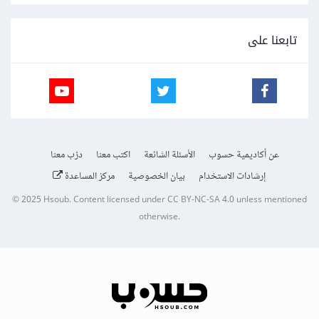
تابعنا على
عن أكاديمية حسوب
الأسئلة الشائعة
اكتب معنا
درّب معنا
إرشادات الاستخدام
بيان الخصوصية
مركز المساعدة
© 2025
Hsoub
.
Content licensed under
CC BY-NC-SA 4.0
unless mentioned
otherwise.