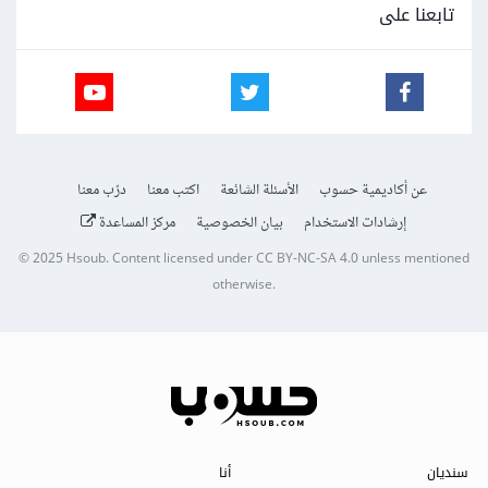
تابعنا على
عن أكاديمية حسوب
الأسئلة الشائعة
اكتب معنا
درّب معنا
إرشادات الاستخدام
بيان الخصوصية
مركز المساعدة
© 2025
Hsoub
.
Content licensed under
CC BY-NC-SA 4.0
unless mentioned
otherwise.