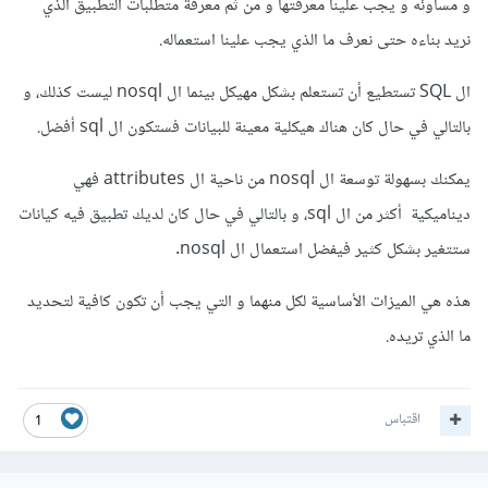
و مساوئه و يجب علينا معرفتها و من ثم معرفة متطلبات التطبيق الذي
نريد بناءه حتى نعرف ما الذي يجب علينا استعماله.
ال SQL تستطيع أن تستعلم بشكل مهيكل بينما ال nosql ليست كذلك، و
بالتالي في حال كان هناك هيكلية معينة للبيانات فستكون ال sql أفضل.
يمكنك بسهولة توسعة ال nosql من ناحية ال attributes فهي
ديناميكية أكثر من ال sql، و بالتالي في حال كان لديك تطبيق فيه كيانات
ستتغير بشكل كثير فيفضل استعمال ال nosql.
هذه هي الميزات الأساسية لكل منهما و التي يجب أن تكون كافية لتحديد
ما الذي تريده.
اقتباس
1