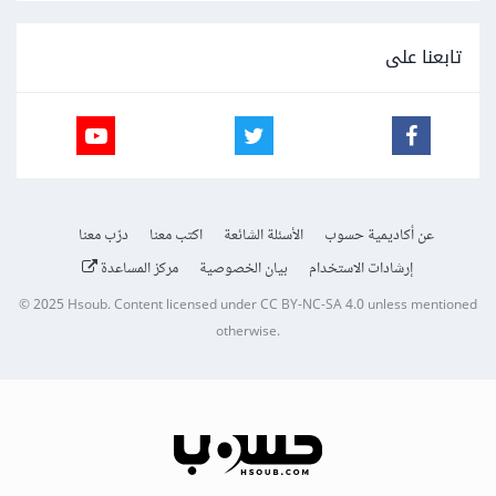
تابعنا على
عن أكاديمية حسوب
الأسئلة الشائعة
اكتب معنا
درّب معنا
إرشادات الاستخدام
بيان الخصوصية
مركز المساعدة
© 2025
Hsoub
.
Content licensed under
CC BY-NC-SA 4.0
unless mentioned
otherwise.