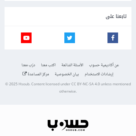
تابعنا على
عن أكاديمية حسوب
الأسئلة الشائعة
اكتب معنا
درّب معنا
إرشادات الاستخدام
بيان الخصوصية
مركز المساعدة
© 2025
Hsoub
.
Content licensed under
CC BY-NC-SA 4.0
unless mentioned
otherwise.