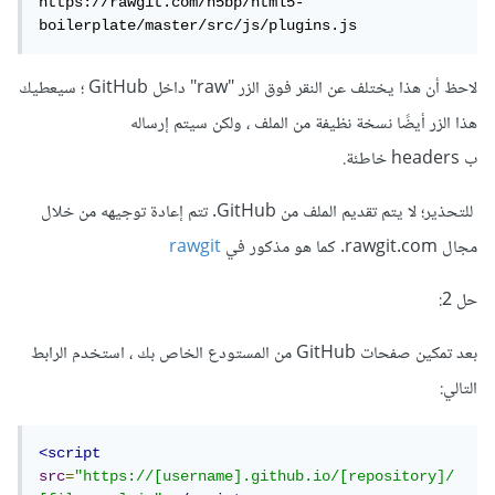
https://rawgit.com/h5bp/html5-
boilerplate/master/src/js/plugins.js
لاحظ أن هذا يختلف عن النقر فوق الزر "raw" داخل GitHub ؛ سيعطيك
هذا الزر أيضًا نسخة نظيفة من الملف ، ولكن سيتم إرساله
ب headers خاطئة.
للتحذير؛ لا يتم تقديم الملف من GitHub. تتم إعادة توجيهه من خلال
مجال rawgit.com. كما هو مذكور في
rawgit
حل 2:
بعد تمكين صفحات GitHub من المستودع الخاص بك ، استخدم الرابط
التالي:
<script
src
=
"https://[username].github.io/[repository]/