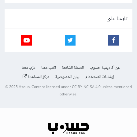
تابعنا على
عن أكاديمية حسوب
الأسئلة الشائعة
اكتب معنا
درّب معنا
إرشادات الاستخدام
بيان الخصوصية
مركز المساعدة
© 2025
Hsoub
.
Content licensed under
CC BY-NC-SA 4.0
unless mentioned
otherwise.