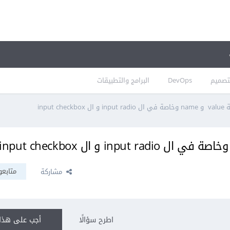
تصميم
DevOps
البرامج والتطبيقات
input c
متابعو
مشاركة
اطرح سؤالًا
أجب على هذا 