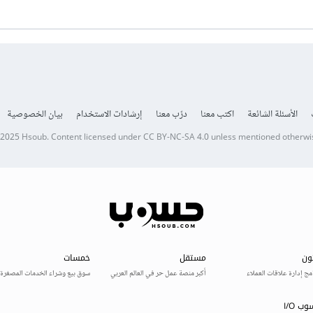
الأسئلة الشائعة
اكتب معنا
درّب معنا
إرشادات الاستخدام
بيان الخصوصية
 2025
Hsoub
.
Content licensed under
CC BY-NC-SA 4.0
unless mentioned otherwi