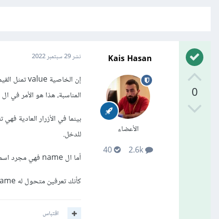
Kais Hasan
نشر
29 سبتمبر 2022
0
المناسبة، هذا هو الأمر في ال radio-button و ال checkbox.
بينما في الأزرار العادية فهي 
الأعضاء
للدخل.
40
2.6k
أما ال name فهي مجرد اسم لهذه القيمة، أي يمكن استعماله لجلب القيمة في السيرفر مثلاً.
كأنك تعرفين متحول له name و قيمته هي value.
اقتباس