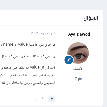
السؤال
Aya Dawod
نشر
29 سبتمبر 2022
ما الفرق بين خاصية value و name وخاصة في ال input radio و ال input checkbox
وما هي فائدة value / وما هي فائدة ال name
الأعضاء
مفهوم ك نص لمساعدة المستخدم على كيفية ا
7
الحقيقي والفعلي ، وهل لها علاقة بال back-end ، وايضا ما هو الفرق الصريح بين ال value وال name ك attributes
اقتباس