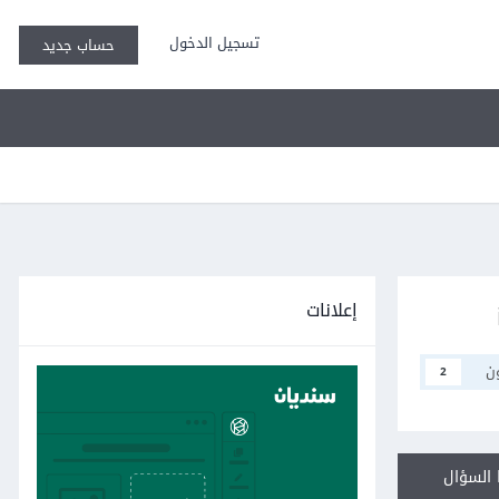
تسجيل الدخول
حساب جديد
إعلانات
ن
2
السؤال