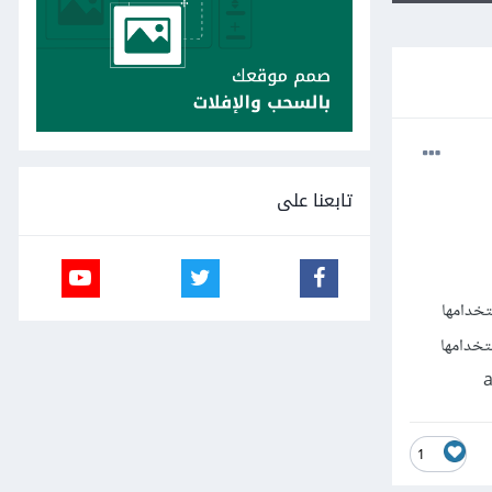
تابعنا على
valu هنا فانها تظهر ، واستخدامها
تخدامها
1