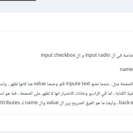
ذلك لان ال value قد تظهر على محتوى الصفحة مثل ، عندما نضع inpute text فلو وضعنا e
لكتابة ، اما في الراديو وخانات الاختيار انها لا تظهر على الصفحة ، فما هو اس