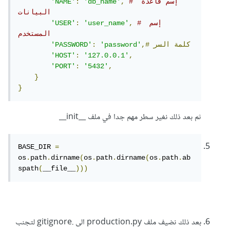
# إسم قاعدة 
,
'db_name'
:
'NAME'
البيانات 
# إسم 
,
'user_name'
:
'USER'
المستخدم
كلمة
السر
,#
'password'
:
'PASSWORD'
'HOST'
:
'127.0.0.1'
,
'PORT'
:
'5432'
,
}
}
ثم بعد ذلك نغير سطر مهم جدا في ملف __init__
BASE_DIR 
=
os
.
path
.
dirname
(
os
.
path
.
dirname
(
os
.
path
.
ab
spath
(
__file__
)))
بعد ذلك نضيف ملف production.py الى .gitignore لتجنب