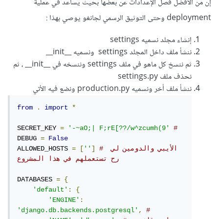
إن من الأفضل فصل الإعدادات عن بعضها بحيث يساعد في عملية
deployment وحتى التوثيق الرسمي لجانغو يوصي بهذا :
إنشاء مجلد نسميه settings
ننشأ ملف داخل المجلد settings ونسميه __init__
ثم ننسخ كل ماهو في ملف settings وننسخه في __init__ ، ثم
نحذف ملف settings.py
ننشأ ملف أخر ونسميه production.py ونضع فيه الأتي
from
.
import
*
SECRET_KEY 
=
'-~aO;| F;rE[??/w^zcumh(9'
# 
DEBUG 
=
False
# الأيبي والدومين لي 
]
''
[
=
ALLOWED_HOSTS 
رح تستعملهم في هذا المشروع
DATABASES 
=
{
'default'
:
{
'ENGINE'
:
'django.db.backends.postgresql'
,
#