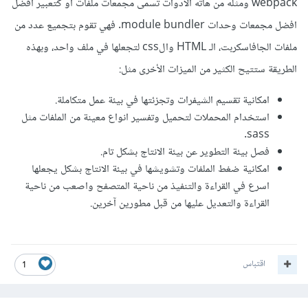
webpack ومثله من هاته الادوات تسمى مجمعات ملفات او كتعبير افضل
افضل مجمعات وحدات module bundler. فهي تقوم بتجميع عدد من
ملفات الجافاسكربت، الـ HTML والcss لتجعلها في ملف واحد، وبهذه
الطريقة ستتيح الكثير من الميزات الأخرى مثل:
امكانية تقسيم الشيفرات وتجزئتها في بيئة عمل متكاملة.
استخدام المحملات لتحميل وتفسير انواع معينة من الملفات مثل
sass.
فصل بيئة التطوير عن بيئة الانتاج بشكل تام.
امكانية ضغط الملفات وتشويشها في بيئة الانتاج بشكل يجعلها
اسرع في القراءة والتنفيذ من ناحية المتصفح واصعب من ناحية
القراءة والتعديل عليها من قبل مطورين آخرين.
اقتباس
1