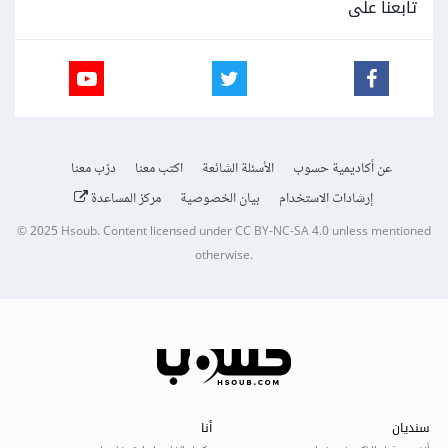
تابعنا على
عن أكاديمية حسوب
الأسئلة الشائعة
اكتب معنا
درّب معنا
إرشادات الاستخدام
بيان الخصوصية
مركز المساعدة
© 2025
Hsoub
.
Content licensed under
CC BY-NC-SA 4.0
unless mentioned
otherwise.