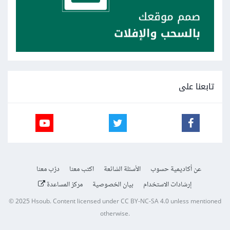
تابعنا على
عن أكاديمية حسوب
الأسئلة الشائعة
اكتب معنا
درّب معنا
إرشادات الاستخدام
بيان الخصوصية
مركز المساعدة
© 2025
Hsoub
.
Content licensed under
CC BY-NC-SA 4.0
unless mentioned
otherwise.