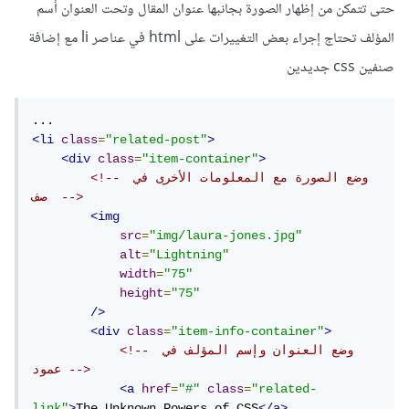
حتى تتمكن من إظهار الصورة بجانبها عنوان المقال وتحت العنوان أسم
Unavailable
المؤلف تحتاج إجراء بعض التغييرات على html في عناصر li مع إضافة
صنفين css جديدين
<li
class
=
"related-post"
>
<div
class
=
"item-container"
>
<!-- وضع الصورة مع المعلومات الأخرى في 
صف  -->
<img
src
=
"img/laura-jones.jpg"
alt
=
"Lightning"
width
=
"75"
height
=
"75"
/>
<div
class
=
"item-info-container"
>
<!-- وضع العنوان وإسم المؤلف في 
عمود -->
<a
href
=
"#"
class
=
"related-
link"
>
The Unknown Powers of CSS
</a>