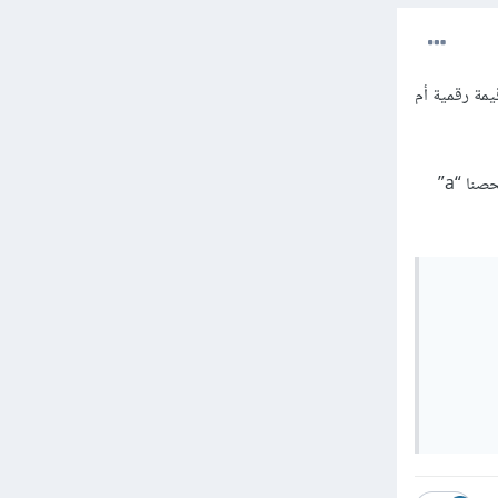
st للتعرف فيما إذا كانت قيمة رقمية أم
مثلا “5” عند فحصها ب isNaN فإن النتيجة تكون false لأن النص يحتوي بداخله على قيمة عددية. لكن لو فحصنا “a”
	if(isNaN("5")){// => fa
كأن السؤال هل هذا ليس رقماً؟ والجواب يكون لا. أي أنه رقم
	}
	if(isNaN("a")){// => t
   // هنا العكس
	}