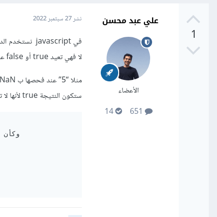
علي عبد محسن
نشر
27 سبتمبر 2022
1
لا فهي تعيد true أو false عند إستعمالها وهي أختصار ل is not a number.
الأعضاء
ستكون النتيجة true لأنها لا تحتوي قيمة عددية.
14
651