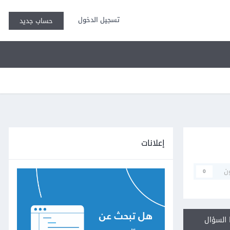
تسجيل الدخول
حساب جديد
إعلانات
ن
0
السؤال