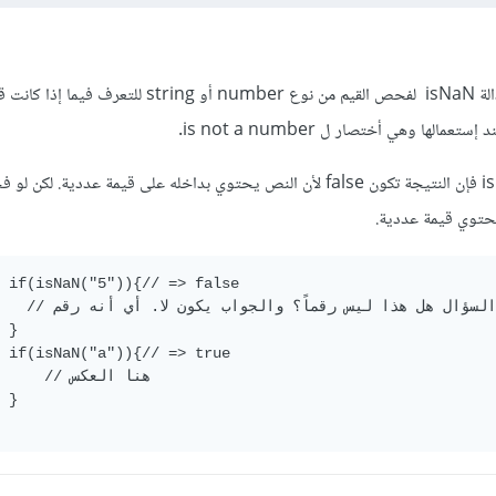
في javascript نستخدم الدالة isNaN لفحص القيم من نوع number أو ring
lse

	  // و



rue

	 


