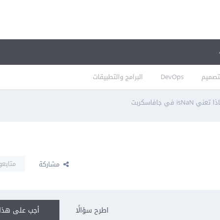
تصميم
DevOps
البرامج والتطبيقات
 تعني isNaN في جافاسكربت
متابعو
مشاركة
اطرح سؤالًا
أجب على هذا 