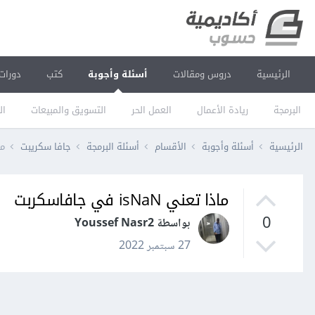
الرئيسية
دروس ومقالات
أسئلة وأجوبة
كتب
دورات
البرمجة
ريادة الأعمال
العمل الحر
التسويق والمبيعات
ال
الرئيسية
أسئلة وأجوبة
الأقسام
أسئلة البرمجة
جافا سكريبت
ماذا
ماذا تعني isNaN في جافاسكربت
0
بواسطة Youssef Nasr2
27 سبتمبر 2022