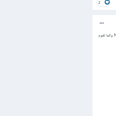
2
NaN في JavaScript اختصار لـ "Not-a-Number" ، ترجع دالة isNaN () t صحيح إذا كانت القيمة NaN وكما تقوم