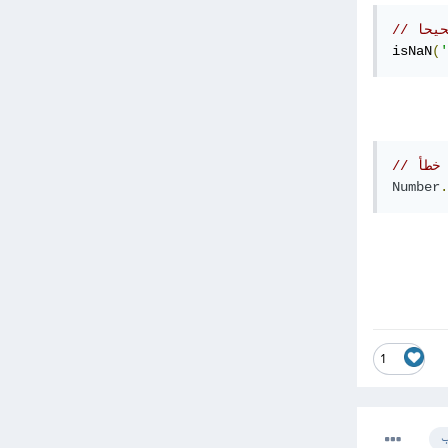
isNaN
(
Number
.
1
ب