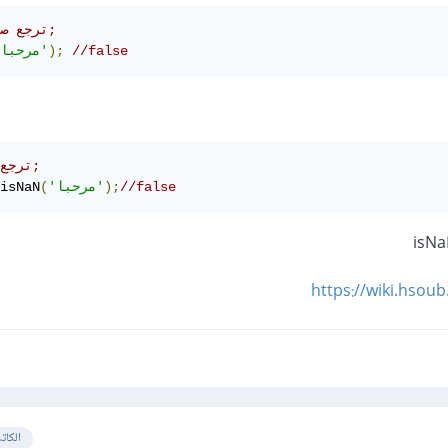
// ترجع صحيحا;
//false
);
'مرحبا'
// ترجع خطأ;
//false
);
'مرحبا'
(
isNaN
https://wiki.hsou
الكات