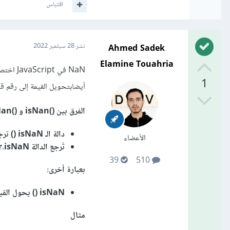
اقتباس
Ahmed Sadek
نشر
28 سبتمبر 2022
Elamine Touahria
1
أيضابتحويل القيمة إلى رقم قب
الفرق بين ()isNan و ()Number.isNan :
دالة الـ isNaN () ترجع صحيحًا إذا كانت القيمة ليست رقمًا.
الأعضاء
تُرجع الدالة Number.isNaN () صحيحًا إذا كان الرقم ليس رقمًا.
39
510
بعبارة أخرى:
isNaN () يحول القيمة إلى رقم قبل اختبارها.
مثال