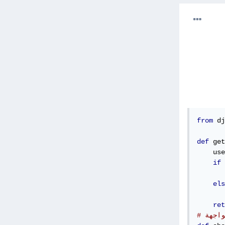
from
 dj
def
 get
    use
if
 
       
els
       
ret
واجهة