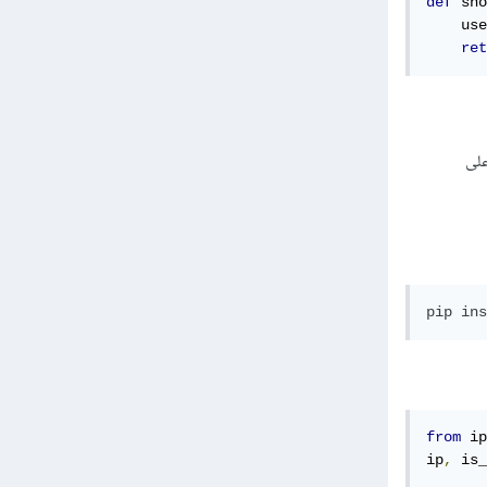
def
 sho
    use
ret
reverse p (إن وجد) بشكل صحيح (على سبيل المثال ، تم تثبيت mod_rpaf على
pip ins
from
 ip
ip
,
 is_