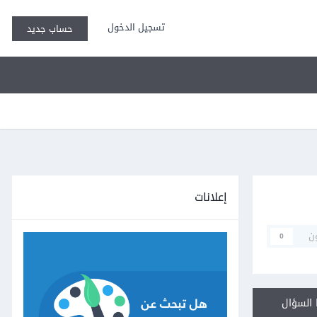
تسجيل الدخول
حساب جديد
إعلانات
ن
0
السؤال