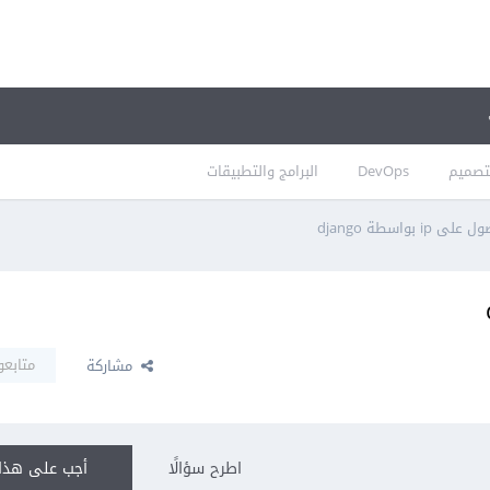
تصميم
DevOps
البرامج والتطبيقات
 ip بواسطة django
متابعو
مشاركة
اطرح سؤالًا
أجب على هذا 