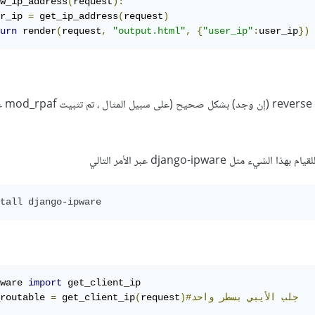
w_ip_address
(
request
):
r_ip 
=
 get_ip_address
(
request
)
urn
 render
(
request
,
"output.html"
,
{
"user_ip"
:
user_ip
})
تأكد من تكوين الخادم roxy
ثل django-ipware عبر الأمر التالي
tall django-ipware
ware 
import
 get_client_ip

)#جلب
الأيبي
بسطر
واحد
request
(
 get_client_ip
=
routable 