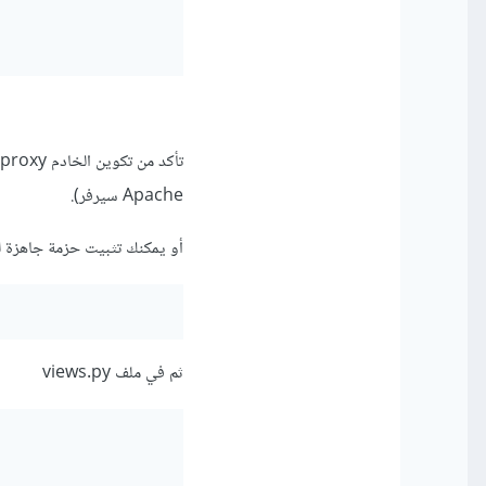
Apache سيرفر).
أو يمكنك تثبيت حزمة جاهزة للقيام بهذا الشيء م
ثم في ملف views.py