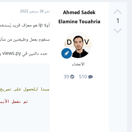
Ahmed Sadek
نشر
26 سبتمبر 2022
1
Elamine Touahria
أولا ip هو معرّف فريد يُستخدم لإرسال واستقبال البيانات من الإنترنت على أجهزتنا.
سنقوم بعمل وظيفتين من شأنها مساعدتن
حدد دالتين في views.py والتي ستخزن عنوان IP وإظهاره كمخرج.
الأعضاء
39
510
)#نستخدم
الإستعلام
ميتا
للحصول
على
تصريح
# ثم نفصل الأي