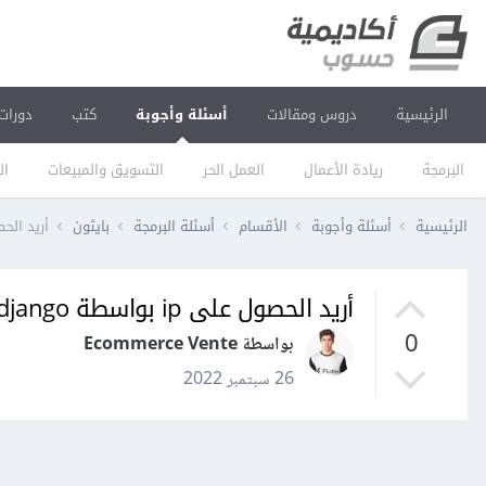
الرئيسية
دروس ومقالات
أسئلة وأجوبة
كتب
دورات
البرمجة
ريادة الأعمال
العمل الحر
التسويق والمبيعات
ال
الرئيسية
أسئلة وأجوبة
الأقسام
أسئلة البرمجة
بايثون
أريد الحصول على
أريد الحصول على ip بواسطة django
0
بواسطة Ecommerce Vente
26 سبتمبر 2022