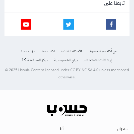
تابعنا على
عن أكاديمية حسوب
الأسئلة الشائعة
اكتب معنا
درّب معنا
إرشادات الاستخدام
بيان الخصوصية
مركز المساعدة
© 2025
Hsoub
.
Content licensed under
CC BY-NC-SA 4.0
unless mentioned
otherwise.