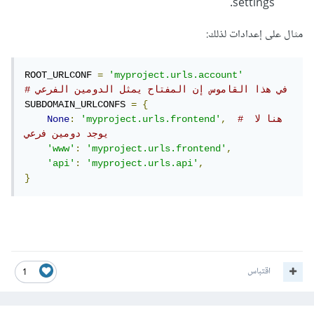
settings.
مثال على إعدادات لذلك:
ROOT_URLCONF 
=
'myproject.urls.account'
# في هذا القاموس إن المفتاح يمثل الدومين الفرعي
SUBDOMAIN_URLCONFS 
=
{
# هنا لا 
,
'myproject.urls.frontend'
:
None
يوجد دومين فرعي
'www'
:
'myproject.urls.frontend'
,
'api'
:
'myproject.urls.api'
,
}
اقتباس
1