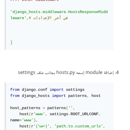
'django_hosts.middleware.HostsResponseMidd
في
أخر
الإعدادات
,#
leware'
]
إضافة module إسمه hosts.py بجانب ملف settings
from
 django
.
conf 
import
from
 django_hosts 
import
 patterns
,
 host

host_patterns 
=
 patterns
(
''
,
    host
(
r
'www'
,
 settings
.
ROOT_URLCONF
,
name
=
'www'
),
    host
(
r
'(\w+)'
,
'path.to.custom_urls'
,