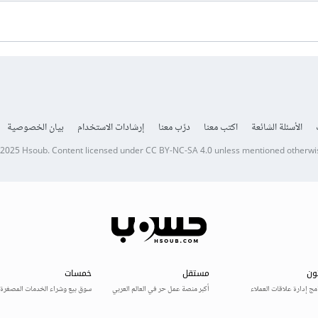
الأسئلة الشائعة
اكتب معنا
درّب معنا
إرشادات الاستخدام
بيان الخصوصية
 2025
Hsoub
.
Content licensed under
CC BY-NC-SA 4.0
unless mentioned otherwi