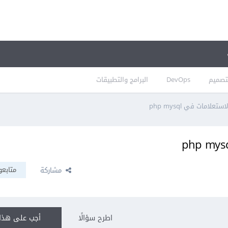
تصميم
DevOps
البرامج والتطبيقات
لامات في php mysql
متابعو
مشاركة
اطرح سؤالًا
أجب على هذا 