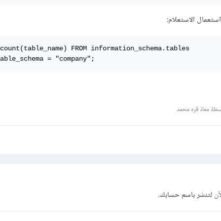
ستعمال الاستعلام:
count(table_name) FROM information_schema.tables

able_schema = "company";
طة معاذ قره محمد
آن
لتنشر باسم حسابك.