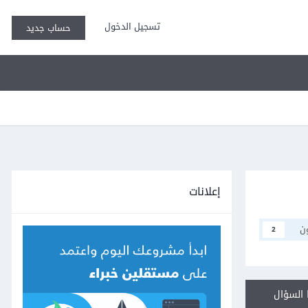
تسجيل الدخول
حساب جديد
إعلانات
ن
2
السؤال