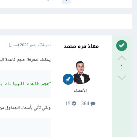
معاذ قره محمد
نشر
24 سبتمبر 2022
(معدل)
يمكنك لمعرفة حجم قاعدة البيان
1
"KB حجم قاعدة البيانات بال"
الأعضاء
15
364
ولكي تأتي بأسماء الجداول من ق