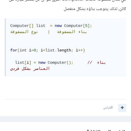
كائن، لذلك يتوجب بناؤه بشكل منفصل
Computer
[]
list
=
new
Computer
[
5
];
بناء
المصفوفة
|
نوع
المصفوفة
for
(
int
 i
=
0
;
 i
<
list
.
length
;
 i
++)
// بناء 
();
Computer
new
=
]
i
[
list
العناصر بشكل فردي
اقتباس