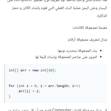
هذا الكلام لكائن واحد، نلاحظ أولاً تعريف نوع المتغير computer على
اليسار وعلى اليمن عملية البناء الفعلي التي تقوم بإنشاء الكائن و حجز
الذاكرة.
مقدمة لمصفوفة الكائنات:
مثال لتعريف مصفوفة أرقام:
بناء المصفوفة بتحديد نوعها
المرور على عناصر المصفوفة وإسناد قيمة لها
int
[]
 arr 
=
new
int
[
10
];
for
(
int
 i 
=
0
;
 i 
<
 arr
.
length
;
 i
++)
     arr
[
i
]
=
 i
;
}
في مثال مصفوفة كائنات Computer الفرق هو أن كل عنصر عبارة عن