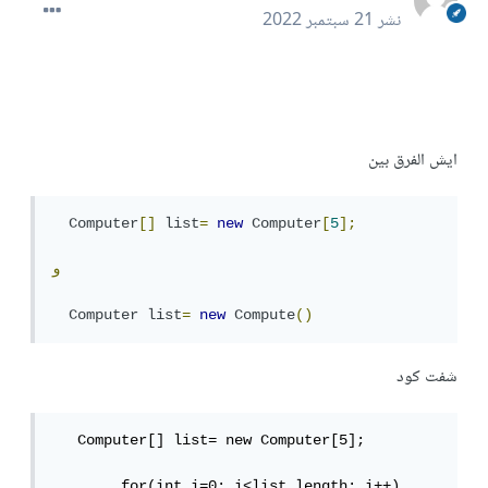
نشر
21 سبتمبر 2022
ايش الفرق بين
Computer
[]
list
=
new
Computer
[
5
];
و
Computer
list
=
new
Compute
()
شفت كود
   Computer[] list= new Computer[5];

        for(int i=0; i<list.length; i++)
