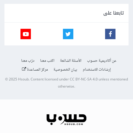
تابعنا على
عن أكاديمية حسوب
الأسئلة الشائعة
اكتب معنا
درّب معنا
إرشادات الاستخدام
بيان الخصوصية
مركز المساعدة
© 2025
Hsoub
.
Content licensed under
CC BY-NC-SA 4.0
unless mentioned
otherwise.