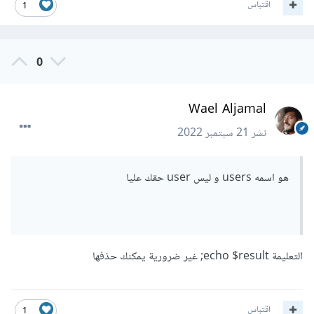
اقتباس
1
0
Wael Aljamal
نشر
21 سبتمبر 2022
هو اسمه users و ليس user حقك عليا
التعليمة echo $result; غير ضرورية يمكنك حذفها
اقتباس
1