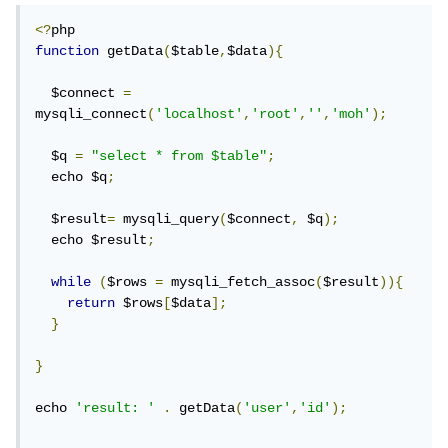
<?
function
 getData
(
$table
,
$data
){
  $connect 
=
mysqli_connect
(
'localhost'
,
'root'
,
''
,
'moh'
);
  $q 
=
"select * from $table"
;
  echo $q
;
  $result
=
 mysqli_query
(
$connect
,
 $q
);
  echo $result
;
while
(
$rows 
=
 mysqli_fetch_assoc
(
$result
)){
return
 $rows
[
$data
];
}
}
echo 
'result: '
.
 getData
(
'user'
,
'id'
);