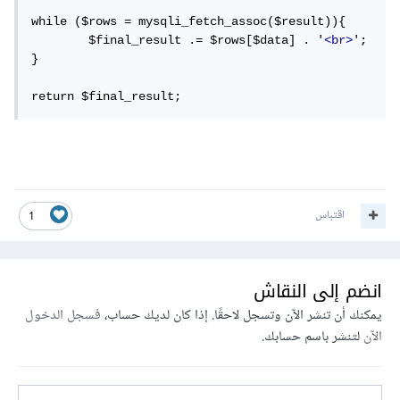
while ($rows = mysqli_fetch_assoc($result)){

	$final_result .= $rows[$data] . '
<br>
';

}

return $final_result;
اقتباس
1
انضم إلى النقاش
يمكنك أن تنشر الآن وتسجل لاحقًا. إذا كان لديك حساب،
فسجل الدخول
الآن
لتنشر باسم حسابك.