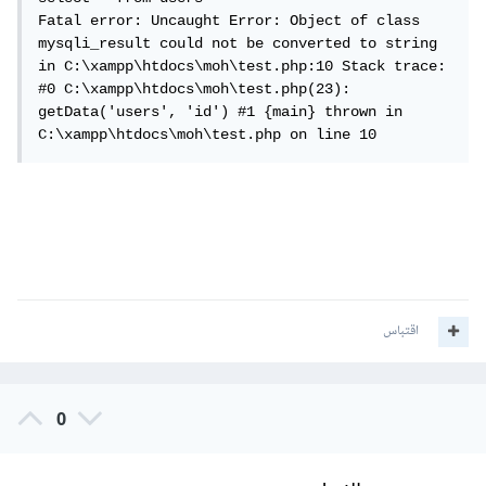
Fatal error: Uncaught Error: Object of class 
mysqli_result could not be converted to string 
in C:\xampp\htdocs\moh\test.php:10 Stack trace: 
#0 C:\xampp\htdocs\moh\test.php(23): 
getData('users', 'id') #1 {main} thrown in 
C:\xampp\htdocs\moh\test.php on line 10
اقتباس
0