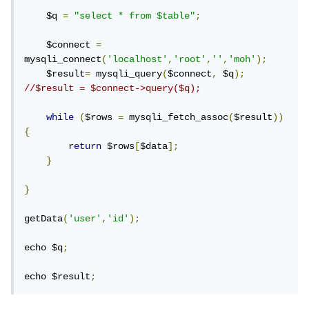
    $q 
=
"select * from $table"
;
    $connect 
=
mysqli_connect
(
'localhost'
,
'root'
,
''
,
'moh'
);
    $result
=
 mysqli_query
(
$connect
,
 $q
);
//$result = $connect->query($q);
while
(
$rows 
=
 mysqli_fetch_assoc
(
$result
))
{
return
 $rows
[
$data
];
}
}
getData
(
'user'
,
'id'
);
echo $q
;
echo $result
;