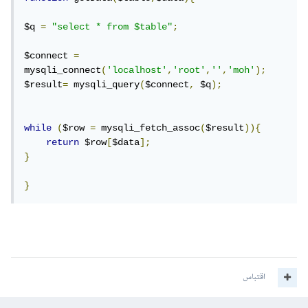
$q 
=
"select * from $table"
;
$connect 
=
mysqli_connect
(
'localhost'
,
'root'
,
''
,
'moh'
);
$result
=
 mysqli_query
(
$connect
,
 $q
);
while
(
$row 
=
 mysqli_fetch_assoc
(
$result
)){
return
 $row
[
$data
];
}
}
اقتباس