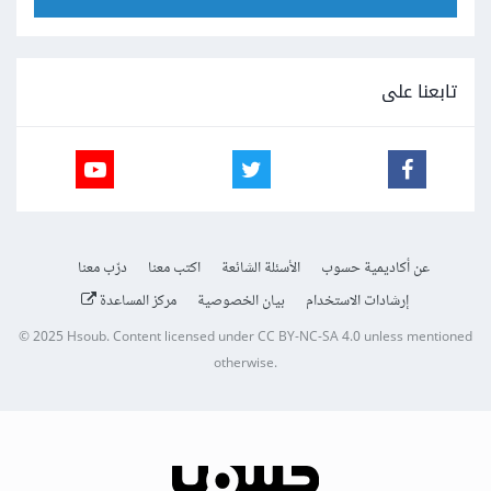
تابعنا على
عن أكاديمية حسوب
الأسئلة الشائعة
اكتب معنا
درّب معنا
إرشادات الاستخدام
بيان الخصوصية
مركز المساعدة
© 2025
Hsoub
.
Content licensed under
CC BY-NC-SA 4.0
unless mentioned
otherwise.