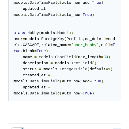
models
.
DateTimeField
(
auto_now_add
=
True
)
    updated_at 
=
models
.
DateTimeField
(
auto_now
=
True
)
class
Hobby
(
models
.
Model
):
user
=
models
.
ForeignKey
(
Profile
,
on_delete
=
mod
els
.
CASCADE
,
related_name
=
'user_hobby'
,
null
=
T
rue
,
blank
=
True
)
    name 
=
 models
.
CharField
(
max_length
=
30
)
    description 
=
 models
.
TextField
()
    status 
=
 models
.
IntegerField
(
default
=
1
)
    created_at 
=
models
.
DateTimeField
(
auto_now_add
=
True
)
    updated_at 
=
models
.
DateTimeField
(
auto_now
=
True
)