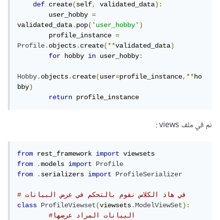
def
 create
(
self
,
 validated_data
):
        user_hobby 
=
validated_data
.
pop
(
'user_hobby'
)
        profile_instance 
=
Profile
.
objects
.
create
(**
validated_data
)
for
 hobby 
in
 user_hobby
:
Hobby
.
objects
.
create
(
user
=
profile_instance
,**
ho
bby
)
return
 profile_instance
ثم في ملف views :
from
 rest_framework 
import
from
.
models 
import
Profile
from
.
serializers 
import
ProfileSerializer
# في هاذ الكلاس نقوم بالتحكم في عرض البيانات 
class
ProfileViewset
(
viewsets
.
ModelViewSet
):
#البيانات المراد عرضها