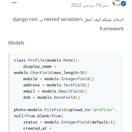
نشر
19 سبتمبر 2022
السلام عليكم كيف أعمل nested serializers ب django rest
framework
Models
class
Profile
(
models
.
Model
):
    display_name 
=
models
.
CharField
(
max_length
=
30
)
    mobile 
=
 models
.
IntegerField
()
    address 
=
 models
.
TextField
()
    email 
=
 models
.
EmailField
()
    dob 
=
 models
.
DateField
()
photo
=
models
.
FileField
(
upload_to
=
'profile/'
,
null
=
True
,
blank
=
True
)
    status 
=
 models
.
IntegerField
(
default
=
1
)
    created_at 
=