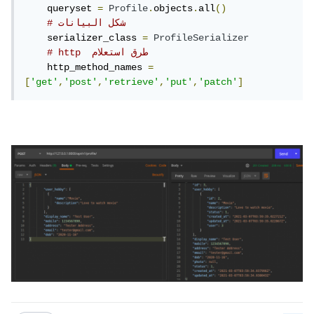
    queryset 
=
Profile
.
objects
.
all
()
# شكل البيانات 
    serializer_class 
=
ProfileSerializer
# http  طرق استعلام
    http_method_names 
=
[
'get'
,
'post'
,
'retrieve'
,
'put'
,
'patch'
]