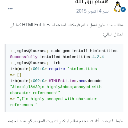
هشام رزق الله
نشر
4 أكتوبر 2015
هنالك عدة طرق لفعل ذلك، فيمكنك استخدام HTMLEntities كما في
المثال التالي:
:
 jmglov@laurana
;
Successfully
 installed htmlentities
-
4.2
.
4
:
 jmglov@laurana
;
  irb

irb
(
main
):
001
:
0
>
require
'htmlentities'
=>
[]
irb
(
main
):
002
:
0
>
HTMLEntities
.
new
.
decode 
"&iexcl;I&#39;m highly&nbsp;annoyed with 
character references!"
=>
"¡I'm highly annoyed with character 
references!"
طبعا افترضت أنك تستخدم نظام لينكس لتثبيت الحزمة، لأن هذه الحزمة