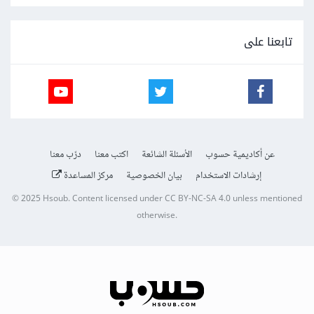
تابعنا على
عن أكاديمية حسوب
الأسئلة الشائعة
اكتب معنا
درّب معنا
إرشادات الاستخدام
بيان الخصوصية
مركز المساعدة
© 2025
Hsoub
.
Content licensed under
CC BY-NC-SA 4.0
unless mentioned
otherwise.