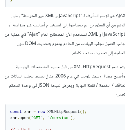
AJAX هو الإسم المألوف لـ "JavaScript و XML غير المتزامنة" ، على
الرغم من أن المطورين لم يحتاجوا إلى استخدام أساليب غير متزامنة أو
JavaScript أو XML. نستخدم الآن المصطلح العام "Ajax" لأي عملية من
جانب العميل تجلب البيانات من الخادم وتقوم بتحديث DOM دون
الحاجة إلى تحديث صفحة كاملة.
يتم دعم XMLHttpRequest من قبل جميع المتصفحات الرئيسية
وأصبح معيارًا رسميًا للويب في عام 2006. مثال بسيط يجلب البيانات من
نطاقك / الخدمة / نقطة النهاية ويعرض نتيجة JSON في وحدة التحكم
كنص:
const
 xhr 
=
new
XMLHttpRequest
();
xhr
.
open
(
"GET"
,
"/service"
);