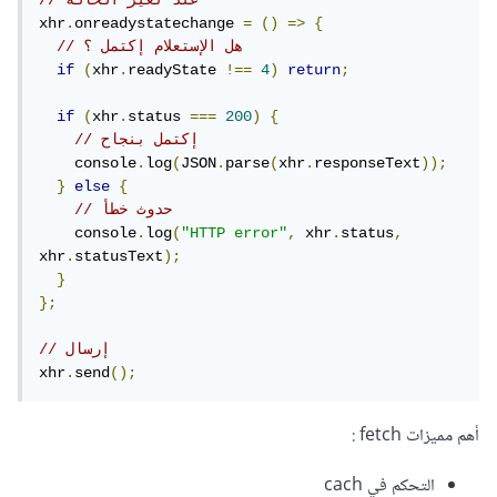
// عند تغير الحالة
xhr
.
onreadystatechange 
=
()
=>
{
// هل الإستعلام إكتمل ؟
if
(
xhr
.
readyState 
!==
4
)
return
;
if
(
xhr
.
status 
===
200
)
{
// إكتمل بنجاح 
    console
.
log
(
JSON
.
parse
(
xhr
.
responseText
));
}
else
{
// حدوث خطأ
    console
.
log
(
"HTTP error"
,
 xhr
.
status
,
xhr
.
statusText
);
}
};
// إرسال
xhr
.
send
();
أهم مميزات fetch :
التحكم في cach