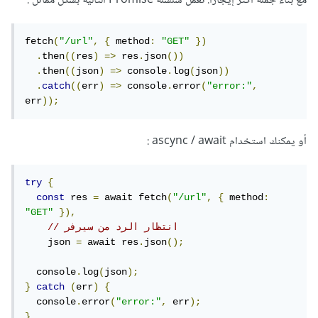
مع بناء جملة أكثر إيجازًا. تعمل سلسلة Promise التالية بشكل مماثل :
fetch
(
"/url"
,
{
 method
:
"GET"
})
.
then
((
res
)
=>
 res
.
json
())
.
then
((
json
)
=>
 console
.
log
(
json
))
.
catch
((
err
)
=>
 console
.
error
(
"error:"
,
err
));
أو يمكنك استخدام ascync / await :
try
{
const
 res 
=
 await fetch
(
"/url"
,
{
 method
:
"GET"
}),
// انتظار الرد من سيرفر
    json 
=
 await res
.
json
();
  console
.
log
(
json
);
}
catch
(
err
)
{
  console
.
error
(
"error:"
,
 err
);
}