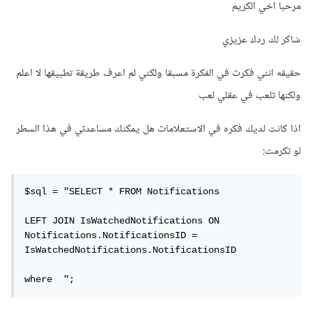
مرحبا اخي الكريم
يمكن مثلاً في حال رأى مستخدم إشعاراً ما أن تضيف البيانات
المطلوبة إلى هذا الجدول، أي المفتاح الرئيسي لهذا المستخدم
شاكر لك ردك عزيزي
بالإضافة إلى المفتاح الرئيسي للإشعار.
حقيقه انني فكرت في الفكرة مسبقا ولكني لم اعرف طريقة تطبيقها لا اعلم
بذلك عندما تريد تنبيه أي مستخدم يمكن في البداية البحث في هذا
ولكنها تلعب في عقلي لعب
الجدول و استثناء أي إشعارات مرتبطة بهذا المستخدم في هذا
اذا كانت لديك فكره في الاستعلامات هل يمكنك مساعدتي في هذا السطر
الجدول.
لو تكرمت:
طريقة أخرى أن تخزن في هذا الجدول كافة الإشعارات، و عندما
$sql = "SELECT * FROM Notifications 

يرى مستخدم إشعار ما، تقوم بحذف السطر الذي يوافق المفتاح
الرئيسي للمستخدم و المفتاح الرئيسي للإشعار.
LEFT JOIN IsWatchedNotifications ON 
Notifications.NotificationsID = 
في كلتا الطريقتين الجدول الذي ستقوم بإنشاءه سيكون المفتاح
IsWatchedNotifications.NotificationsID

الرئيسي له مركب من العمود الذي يمثل المفتاح الرئيسي للمستخدم
where  ";
و العمود الذي يمثل المفتاح الرئيسي للإشعار.