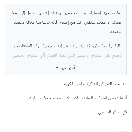
بما أنه لدينا إشعارات و مستخدمين، و هناك إشعارات تصل إلى عدة
عملاء و عملاء يتلقون أكثر من إشعار، فإنه لدينا هنا علاقة متعدد
لمتعدد.
بالتالي أفضل طريقة للقيام بذلك هو إنشاء جدول لهذه العلاقة بحيث
تحوي على المفتاح الرئيسي الذي يمثل العميل (أي المفتاح الرئيسي
لجدول العملاء) بالإضافة للمفتاح الرئيسي لجدول الإشعارات، و
أظهر المزيد
بالتالي يمكننا في هذا الجدول تخزين هذه المعلومات.
لقد نجح الامر كل الشكر لك اخي الكريم
يمكن مثلاً في حال رأى مستخدم إشعاراً ما أن تضيف البيانات
المطلوبة إلى هذا الجدول، أي المفتاح الرئيسي لهذا المستخدم
أيضا تم حل المشكلة السابقة ولكني لا استطيع حذف مشاركتي
بالإضافة إلى المفتاح الرئيسي للإشعار.
كل الشكر لك اخي
بذلك عندما تريد تنبيه أي مستخدم يمكن في البداية البحث في هذا
الجدول و استثناء أي إشعارات مرتبطة بهذا المستخدم في هذا