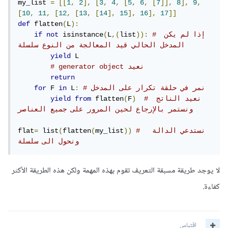
my_list 
=
[[
1
,
2
],
[
3
,
4
,
[
5
,
6
,
[
7
]],
8
],
9
,
[
10
,
11
,
[
12
,
[
13
,
[
14
],
15
],
16
],
17
]]
def
 flatten
(
L
):
# إذا لم يكن 
)):
list
,(
L
(
 isinstance
not
if
المدخل الحالي قيد المعالجة من النوع سلسلة
yield
 L  

# generator object نعيد
return
# نمر في حلقة تكرار على المدخل
:
 L
in
 F 
for
# نعيد الناتج 
)
F
(
 flatten
from
yield
ونستمر بالإرجاع لحين المرور على جميع العناصر
#  نستدعي الدالة 
))
my_list
(
flatten
(
 list
=
flat
ونحول الى سلسلة
لا يوجد طريقة مسبقة التعريف تقوم بهذه المهمة ولكن هذه الطريقة الأكثر
كفاءة.
اقتباس