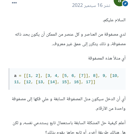
نشر
16 سبتمبر 2022
السلام عليكم،
لدي مصفوفة من العناصر و كل عنصر من الممكن أن يكون بحد ذاته
مصفوفة، و ذلك يتكرر إلى عمق غير معروف.
أي مثلاً هذه المصفوفة
a 
=
[[
1
,
2
],
[
3
,
4
,
[
5
,
6
,
[
7
]],
8
],
9
,
[
10
,
11
,
[
12
,
[
13
,
[
14
],
15
],
16
],
17
]]
أي أن الدخل سيكون مثل المصفوفة السابقة و علي فكها إلى مصفوفة
واحدة من الأرقام.
أعلم كيفية حل المشكلة السابقة باستعمال تابع يستدعي نفسه، و لكن
هل هنالك طريقة أخرى أو تابع جاهز يقوم بذلك؟