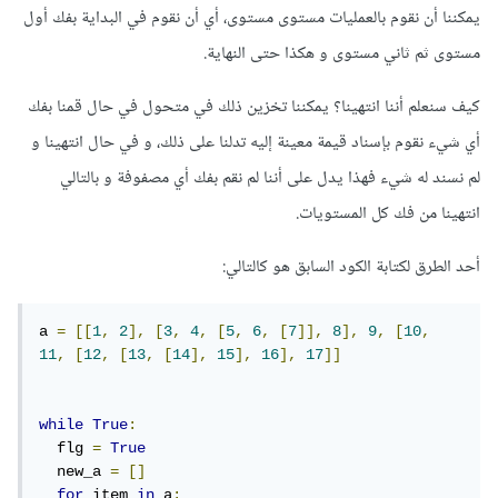
يمكننا أن نقوم بالعمليات مستوى مستوى، أي أن نقوم في البداية بفك أول
مستوى ثم ثاني مستوى و هكذا حتى النهاية.
كيف سنعلم أننا انتهينا؟ يمكننا تخزين ذلك في متحول في حال قمنا بفك
أي شيء نقوم بإسناد قيمة معينة إليه تدلنا على ذلك، و في حال انتهينا و
لم نسند له شيء فهذا يدل على أننا لم نقم بفك أي مصفوفة و بالتالي
انتهينا من فك كل المستويات.
أحد الطرق لكتابة الكود السابق هو كالتالي:
a 
=
[[
1
,
2
],
[
3
,
4
,
[
5
,
6
,
[
7
]],
8
],
9
,
[
10
,
11
,
[
12
,
[
13
,
[
14
],
15
],
16
],
17
]]
while
True
:
  flg 
=
True
  new_a 
=
[]
for
 item 
in
 a
: