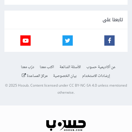
تابعنا على
عن أكاديمية حسوب
الأسئلة الشائعة
اكتب معنا
درّب معنا
إرشادات الاستخدام
بيان الخصوصية
مركز المساعدة
© 2025
Hsoub
.
Content licensed under
CC BY-NC-SA 4.0
unless mentioned
otherwise.