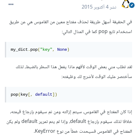
نشر
4 أكتوبر 2015
في الحقيقة أسهل طريقة لحذف مفتاح معين من القاموس هي عن طريق
استخدام تابع pop كما في المثال التالي:
my_dict
.
pop
(
"key"
,
None
)
لقد تطلب مني بعض الوقت لأفهم ماذا يفعل هذا السطر بالضبط، لذلك
سأختصر عليك الوقت لأشرح لك وظيفته:
pop
(
key
[,
default
])
إذا كان المفتاح في القاموس، سيتم إزالته ومن ثم سيقوم بإرجاع قيمته،
خلافا لذلك سيقوم بإرجاع default، وإذا لم يتم تمرير default ولم يكن
المفتاح في القاموس فسيحدث خطأ من نوع KeyError.