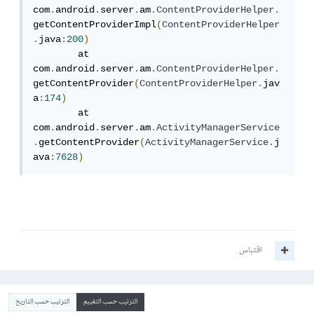
com
.
android
.
server
.
am
.
ContentProviderHelper
.
getContentProviderImpl
(
ContentProviderHelper
.
java
:
200
)
	at 
com
.
android
.
server
.
am
.
ContentProviderHelper
.
getContentProvider
(
ContentProviderHelper
.
jav
a
:
174
)
	at 
com
.
android
.
server
.
am
.
ActivityManagerService
.
getContentProvider
(
ActivityManagerService
.
j
ava
:
7628
)
اقتباس
الترتيب حسب التقييم
الترتيب حسب التاريخ