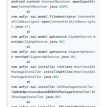
android
.
content
.
ContentResolver
.
openInputStr
eam
(
ContentResolver
.
java
:
1525
)
	at 
com
.
aefyr
.
sai
.
model
.
filedescriptor
.
ContentUr
iFileDescriptor
.
open
(
ContentUriFileDescripto
r
.
java
:
47
)
	at 
com
.
aefyr
.
sai
.
model
.
apksource
.
ZipApkSource
.
n
extApk
(
ZipApkSource
.
java
:
38
)
	at 
com
.
aefyr
.
sai
.
model
.
apksource
.
SignerApkSourc
e
.
nextApk
(
SignerApkSource
.
java
:
36
)
	at 
com
.
aefyr
.
sai
.
installer
.
rootless
.
RootlessSAI
PackageInstaller
.
installApkFiles
(
RootlessSAI
PackageInstaller
.
java
:
88
)
	at 
com
.
aefyr
.
sai
.
installer
.
SAIPackageInstaller
.
lambda$processQueue$0$SAIPackageInstaller
(
SA
IPackageInstaller
.
java
:
90
)
	at 