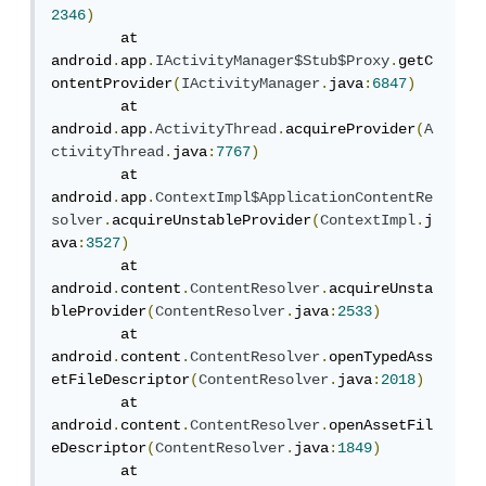
2346
)
	at 
android
.
app
.
IActivityManager$Stub$Proxy
.
getC
ontentProvider
(
IActivityManager
.
java
:
6847
)
	at 
android
.
app
.
ActivityThread
.
acquireProvider
(
A
ctivityThread
.
java
:
7767
)
	at 
android
.
app
.
ContextImpl$ApplicationContentRe
solver
.
acquireUnstableProvider
(
ContextImpl
.
j
ava
:
3527
)
	at 
android
.
content
.
ContentResolver
.
acquireUnsta
bleProvider
(
ContentResolver
.
java
:
2533
)
	at 
android
.
content
.
ContentResolver
.
openTypedAss
etFileDescriptor
(
ContentResolver
.
java
:
2018
)
	at 
android
.
content
.
ContentResolver
.
openAssetFil
eDescriptor
(
ContentResolver
.
java
:
1849
)
	at 