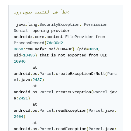
روت:
خطأ
فى
التثبيت
بدون
 java
.
lang
.
SecurityException
:
Permission
Denial
:
 opening provider 
androidx
.
core
.
content
.
FileProvider
 from 
ProcessRecord
{
7dc30d2
3368
:
com
.
aefyr
.
sai
/
u0a436
}
(
pid
=
3368
,
uid
=
10436
)
 that is not exported from UID 
10946
	at 
android
.
os
.
Parcel
.
createExceptionOrNull
(
Parc
el
.
java
:
2437
)
	at 
android
.
os
.
Parcel
.
createException
(
Parcel
.
jav
a
:
2421
)
	at 
android
.
os
.
Parcel
.
readException
(
Parcel
.
java
:
2404
)
	at 
android
.
os
.
Parcel
.
readException
(
Parcel
.
java
: