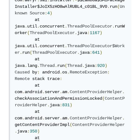
com
.
aefyr
.
sai
.
installer
.-
$$Lambda$SAIPackage
Installer$JoIX5zHO8wAlRUBL4_c01BL_9V0
.
run
(
Un
known
Source
:
4
)
	at 
java
.
util
.
concurrent
.
ThreadPoolExecutor
.
runW
orker
(
ThreadPoolExecutor
.
java
:
1167
)
	at 
java
.
util
.
concurrent
.
ThreadPoolExecutor$Work
er
.
run
(
ThreadPoolExecutor
.
java
:
641
)
	at 
java
.
lang
.
Thread
.
run
(
Thread
.
java
:
920
)
Caused
 by
:
 android
.
os
.
RemoteException
:
Remote
 stack trace
:
	at 
com
.
android
.
server
.
am
.
ContentProviderHelper
.
checkAssociationAndPermissionLocked
(
ContentP
roviderHelper
.
java
:
831
)
	at 
com
.
android
.
server
.
am
.
ContentProviderHelper
.
getContentProviderImpl
(
ContentProviderHelper
.
java
:
350
)
	at 