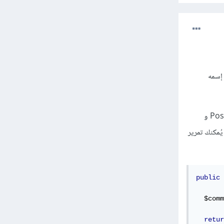
show.b يستخدم متغير إسمه
يُفترض أن يكون إسم الحدث هو show في المتحكم PostController و بفرض وجود علاقة بين النموذج Post و
ة له يُمكنك تمرير
public
  $comm
retur