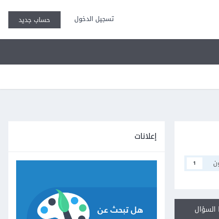
تسجيل الدخول
حساب جديد
إعلانات
ن
1
السؤال