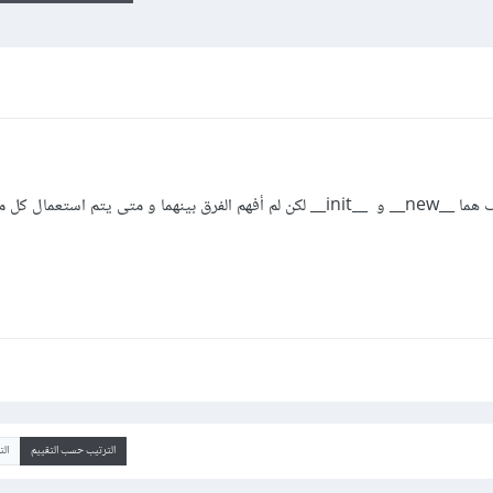
م استعمال كل منهما؟
الترتيب حسب التقييم
ال