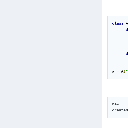
class
 A
d
d
       
a 
=
 A
(
"
new

created