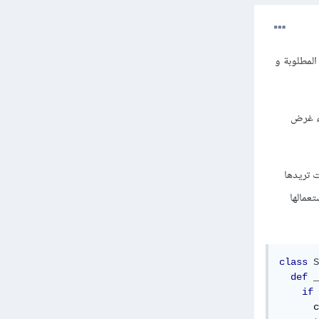
ini__ تقوم بتهيئته بالقيم المطلوبة و
ً يقوم في البداية باستعمال __new__ لإنشاء غرض
م أنت تريدها
لتصميم singleton فإنه يمكن استعمالها
class
S
def
 _
if
      c