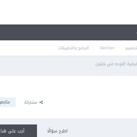
تصميم
DevOps
البرامج والتطبيقات
غرضية التوجه في بايثون
متابعو
مشاركة
اطرح سؤالًا
أجب على هذا 