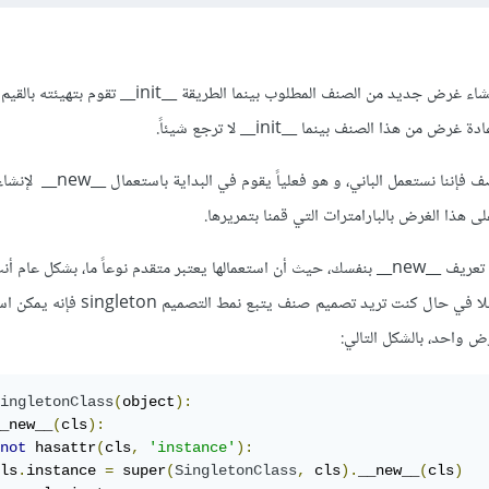
إن الطريقة __new__ تقوم بإنشاء غرض جديد من الصنف المطلوب بينما الطريقة __t
عندما نقوم بتعريف كائن من صف فإننا نستعمل الباني، و هو فعليا
في غالب الأحيان لن تضطر إلى تعريف __new__ بنفسك، حيث أن استعمالها يعتبر متقدم نوعاً ما، بشكل عا
لضبط عملية صنع الأغراض، مثلا في حال كنت تريد تصميم صنف يتبع نمط ا
ض واحد، بالشكل التالي:
ingletonClass
(
object
):
_new__
(
cls
):
not
 hasattr
(
cls
,
'instance'
):
ls
.
instance 
=
 super
(
SingletonClass
,
 cls
).
__new__
(
cls
)