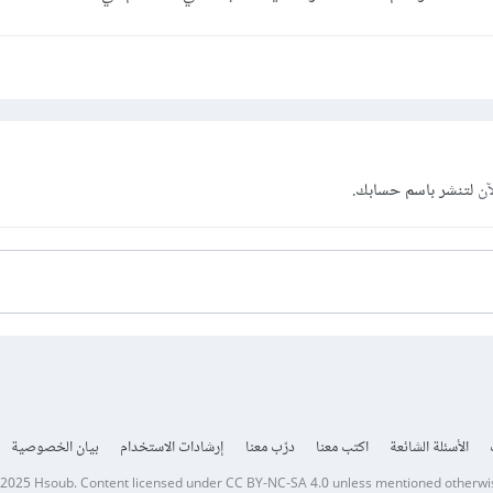
آن
لتنشر باسم حسابك.
الأسئلة الشائعة
اكتب معنا
درّب معنا
إرشادات الاستخدام
بيان الخصوصية
 2025
Hsoub
.
Content licensed under
CC BY-NC-SA 4.0
unless mentioned otherwi