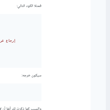
فمثلا الكود التالي:
#  A إرجاع
سيكون خرجه:
والسبب كما ذكرت لك آنفا أن new تنفذ أولا ثم init فنفّذ أولا تعليمة الطباعة في new ثم في init