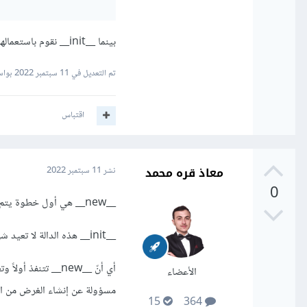
بينما __init__ نقوم باستعمالها بشكل طبيعي مثل الباني، حيث أنها تقوم بتهيئة جميع البيانات التابعة للغرض المنشئ.
تم التعديل في
11 سبتمبر 2022
بواسطة an
اقتباس
معاذ قره محمد
نشر
11 سبتمبر 2022
0
__new__ هي أول خطوة يتم تنفيذها عند إنشاء غرض من هذا الصف وهي المسؤولة عن إرجاع غرض جديد من هذا الصف.
__init__ هذه الدالة لا تعيد شيء، فقط تقوم بإسناد الخواص لهذا الكائن الذي سبق إنشاءه من الدالة __new__
الأعضاء
مسؤولة عن إنشاء الغرض من الصف، والinit عن تع
15
364