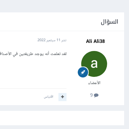
السؤال
Ali Ali38
نشر
11 سبتمبر 2022
لقد تعلمت أنه يوجد طريقتين في الأصناف هما __new__ و __init__ لكن لم أفهم الفرق بينهما و متى يت
الأعضاء
9
اقتباس