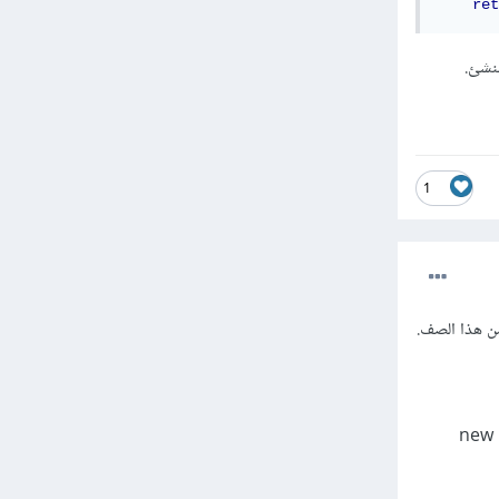
ret
1
أي أنّ __new__ تتنفذ أولاً وتعيد غرضاً جديداً من الصف، ثم تتنفّذ __init__ وتعرف خواص هذا الصف. وتكون new