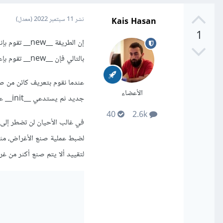
Kais Hasan
نشر
11 سبتمبر 2022
(معدل)
1
بالتالي فإن __new__ تقوم بإعادة غرض من هذا الصنف بينما __init__ لا ترجع شيئاً.
الأعضاء
جديد ثم يستدعي __init__ على هذا الغرض بالبارامترات التي قمنا بتمريرها.
40
2.6k
لتقييد ألا يتم صنع أكثر من غر