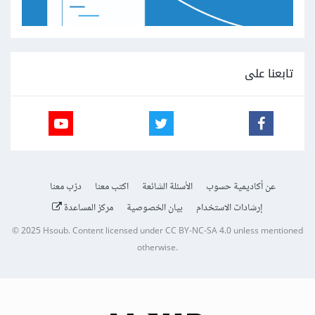
تابعنا على
عن أكاديمية حسوب
الأسئلة الشائعة
اكتب معنا
درّب معنا
إرشادات الاستخدام
بيان الخصوصية
مركز المساعدة
© 2025
Hsoub
.
Content licensed under
CC BY-NC-SA 4.0
unless mentioned
otherwise.