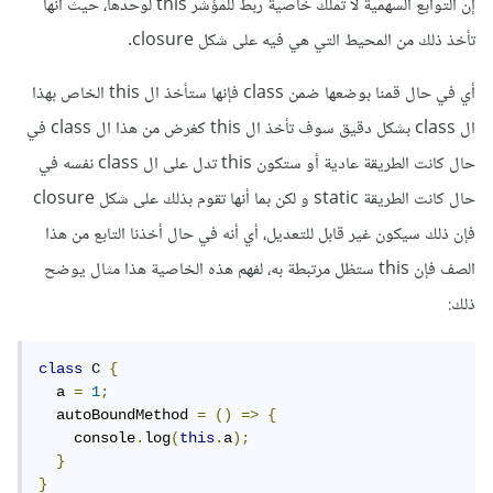
إن التوابع السهمية لا تملك خاصية ربط للمؤشر this لوحدها، حيث أنها
تأخذ ذلك من المحيط التي هي فيه على شكل closure.
أي في حال قمنا بوضعها ضمن class فإنها ستأخذ ال this الخاص بهذا
ال class بشكل دقيق سوف تأخذ ال this كغرض من هذا ال class في
حال كانت الطريقة عادية أو ستكون this تدل على ال class نفسه في
حال كانت الطريقة static و لكن بما أنها تقوم بذلك على شكل closure
فإن ذلك سيكون غير قابل للتعديل، أي أنه في حال أخذنا التابع من هذا
الصف فإن this ستظل مرتبطة به، لفهم هذه الخاصية هذا مثال يوضح
ذلك:
class
 C 
{
  a 
=
1
;
  autoBoundMethod 
=
()
=>
{
    console
.
log
(
this
.
a
);
}
}