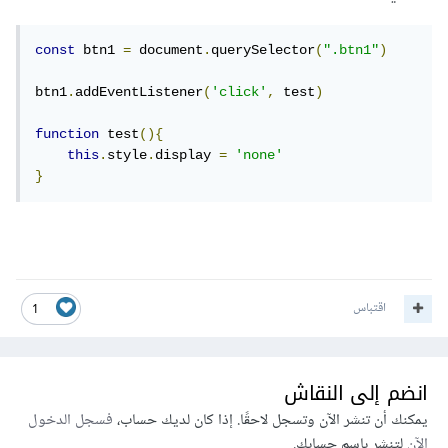
  autoBoundMethod 
=
()
=>
{
    console
.
log
(
this
.
a
);
const
 btn1 
=
 document
.
querySelector
(
".btn1"
)
}
}
btn1
.
addEventListener
(
'click'
,
 test
)
const
 c 
=
new
 C
();
function
 test
(){
c
.
autoBoundMethod
();
// 1
this
.
style
.
display 
=
'none'
const
{
 autoBoundMethod 
}
=
 c
;
}
autoBoundMethod
();
// 1
// If it were a normal method, it should be 
undefined in this case
اقتباس
1
انضم إلى النقاش
يمكنك أن تنشر الآن وتسجل لاحقًا. إذا كان لديك حساب،
فسجل الدخول
الآن
لتنشر باسم حسابك.