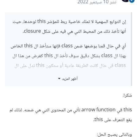
نشر
10 سبتمبر 2022
إن التوابع السهمية لا تملك خاصية ربط للمؤشر this لوحدها، حيث
أنها تأخذ ذلك من المحيط التي هي فيه على شكل closure.
أي في حال قمنا بوضعها ضمن class فإنها ستأخذ ال this الخاص
بهذا ال class بشكل دقيق سوف تأخذ ال this كغرض من هذا ال
class في حال كانت الطريقة عادية أو ستكون this تدل على ال
class نفسه في حال كانت الطريقة static و لكن بما أنها تقوم بذلك
أظهر المزيد
على شكل closure فإن ذلك سيكون غير قابل للتعديل، أي أنه في
حال أخذنا التابع من هذا الصف فإن this ستظل مرتبطة به، لفهم
شكرا.
هذه الخاصية هذا مثال يوضح ذلك:
this في arrow function تأتي من المحتوى التي هي ضمنه. لذلك لم
يقع التعرف على this.
class
 C 
{
وبالتالي يصبح الحل:
  a 
=
1
;