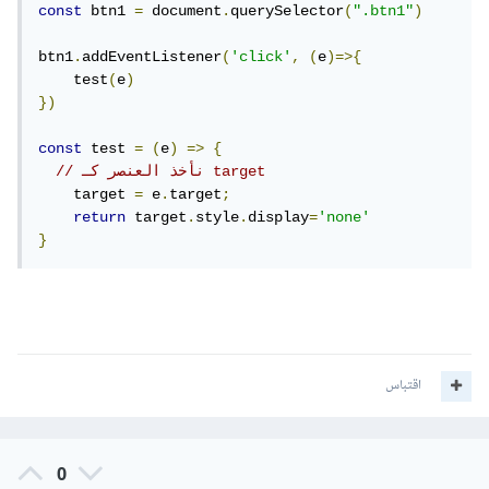
const
 btn1 
=
 document
.
querySelector
(
".btn1"
)
btn1
.
addEventListener
(
'click'
,
(
e
)=>{
    test
(
e
)
})
const
 test 
=
(
e
)
=>
{
// نأخذ العنصر كـ target 
    target 
=
 e
.
target
;
return
 target
.
style
.
display
=
'none'
}
اقتباس
0