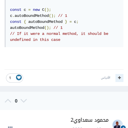
const
 c 
=
new
 C
();
c
.
autoBoundMethod
();
// 1
const
{
 autoBoundMethod 
}
=
 c
;
autoBoundMethod
();
// 1
// If it were a normal method, it should be 
undefined in this case
اقتباس
1
0
محمود سعداوي2