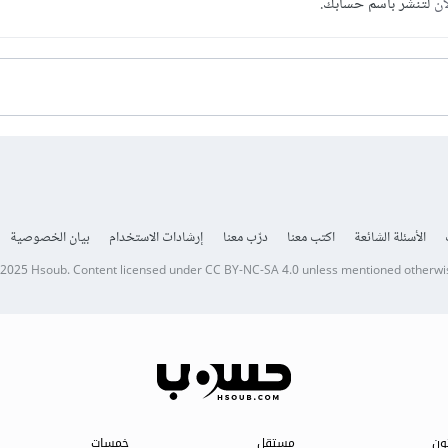
آن
لتنشر باسم حسابك.
الأسئلة الشائعة
اكتب معنا
درّب معنا
إرشادات الاستخدام
بيان الخصوصية
 2025
Hsoub
.
Content licensed under
CC BY-NC-SA 4.0
unless mentioned otherwi