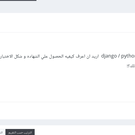
السلام عليكم لقد اقتربت من انهاء دوره django / python اريد ان اعرف كيفيه الحصول علي الشهاده و شكل 
لك؟!
الترتيب حسب التقييم
ال