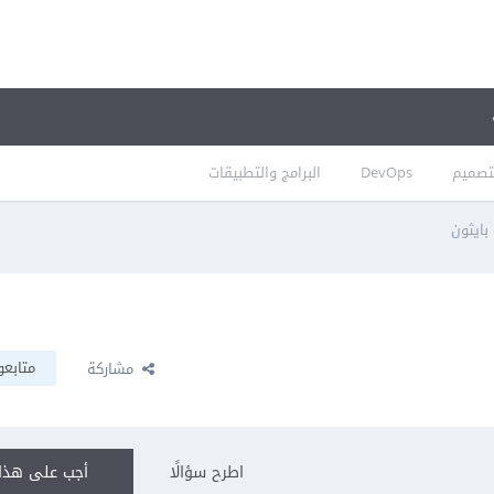
تصميم
DevOps
البرامج والتطبيقات
بايثون
متابعو
مشاركة
اطرح سؤالًا
أجب على هذا 