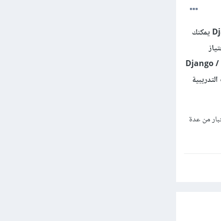
مرحبًا بك! تهانينا لك على انهاء دورة Django / Python. للحصول على الشهادة في Django / Python يمكنك
ياز
تعليمي عبر الإنترنت يقدم دورات التعليم في Django / Python
لتدريبية
بار من عدة