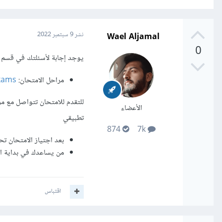
Wael Aljamal
نشر
9 سبتمبر 2022
0
يوجد إجابة لأسئلتك في قسم ال
مراحل الامتحان:
xams
للتقدم للامتحان تتواصل مع م
الأعضاء
تطبيقي
874
7k
بعد اجتياز الامتحان ت
من يساعدك في بداية ا
اقتباس