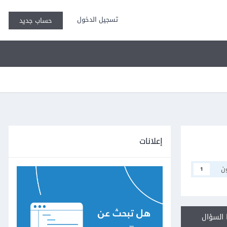
تسجيل الدخول
حساب جديد
إعلانات
ن
1
السؤال